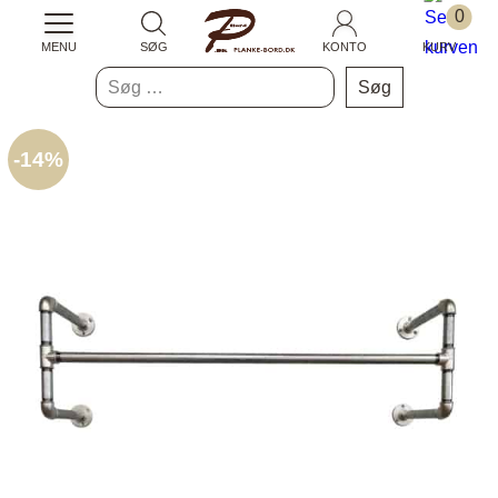
0
MENU
SØG
KONTO
KURV
Søg
efter:
-
14%