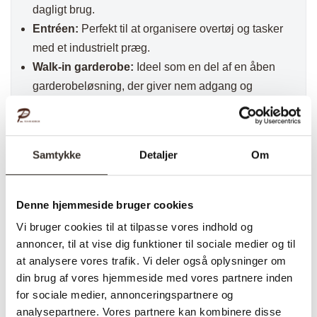
dagligt brug.
Entréen:
Perfekt til at organisere overtøj og tasker
med et industrielt præg.
Walk-in garderobe:
Ideel som en del af en åben
garderobeløsning, der giver nem adgang og
overblik over dit tøj.
Tøjstang Lucas – Galvaniseret
er en stilfuld og
holdbar løsning, der kombinerer funktionalitet med
Samtykke
Detaljer
Om
et råt, industrielt design og passer perfekt ind i
moderne hjem.
Denne hjemmeside bruger cookies
Find inspiration på vores
Pinterest
eller se
kundebilleder af vores håndværk i
Vi bruger cookies til at tilpasse vores indhold og
annoncer, til at vise dig funktioner til sociale medier og til
inspirationsgalleriet
.
at analysere vores trafik. Vi deler også oplysninger om
Hurtig fragt
din brug af vores hjemmeside med vores partnere inden
Kvalitet & design
for sociale medier, annonceringspartnere og
Levering: 2-3 dage
analysepartnere. Vores partnere kan kombinere disse