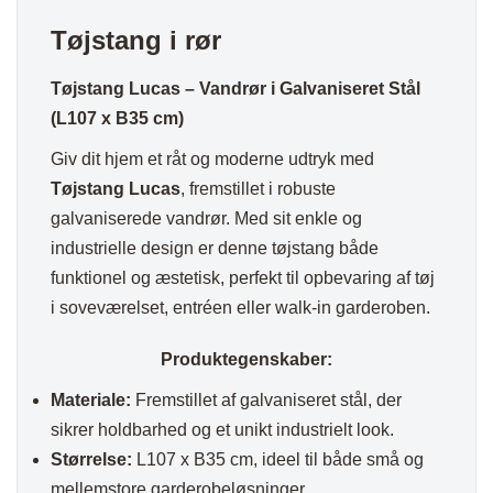
antal
Tøjstang i rør
Tøjstang Lucas – Vandrør i Galvaniseret Stål
(L107 x B35 cm)
Giv dit hjem et råt og moderne udtryk med
Tøjstang Lucas
, fremstillet i robuste
galvaniserede vandrør. Med sit enkle og
industrielle design er denne tøjstang både
funktionel og æstetisk, perfekt til opbevaring af tøj
i soveværelset, entréen eller walk-in garderoben.
Produktegenskaber:
Materiale:
Fremstillet af galvaniseret stål, der
sikrer holdbarhed og et unikt industrielt look.
Størrelse:
L107 x B35 cm, ideel til både små og
mellemstore garderobeløsninger.