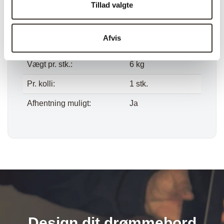
Tillad valgte
Bredde:
35 cm
Længde:
107 cm
Afvis
Dybde:
30 cm
Vægt pr. stk.:
6 kg
Pr. kolli:
1 stk.
Afhentning muligt:
Ja
Design dit drømmebord