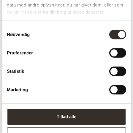
data med andre oplysninger, du har givet dem, eller som
Stk pris ( 1 stk.)
de har indsamlet fra din brug af deres tjenester.
Farve: Galvaniseret
Samtykkevalg
Nødvendig
Varenummer (SKU):
2000-DK
Kategorier:
Boligtilbehør
,
Tøjstativer og knager
Præferencer
Statistik
Specifikationer:
Marketing
Model:
Lucas
I udstilling:
Ja
Materiale:
3/4 ” Stålrør
Tillad alle
Farve:
Galvaniseret