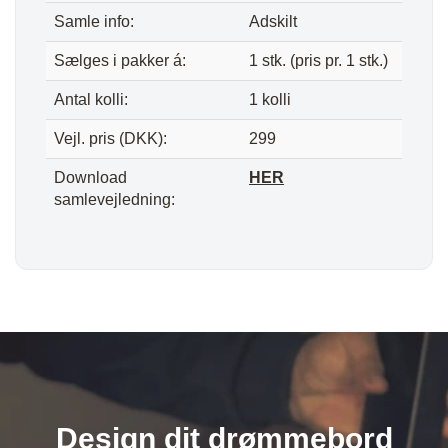
Samle info:
Adskilt
Sælges i pakker á:
1 stk. (pris pr. 1 stk.)
Antal kolli:
1 kolli
Vejl. pris (DKK):
299
Download
HER
samlevejledning:
Design dit drømmebord