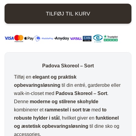
299,00 kr..
240,00 kr..
Sort
TILFØJ TIL KURV
antal
Padova Skoreol – Sort
Tilføj en
elegant og praktisk
opbevaringsløsning
til din entré, garderobe eller
walk-in-closet med
Padova Skoreol – Sort
.
Denne
moderne og stilrene skohylde
kombinerer et
rammestel i sort træ
med
to
robuste hylder i stål
, hvilket giver en
funktionel
og æstetisk opbevaringsløsning
til dine sko og
accessories.