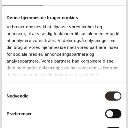
skohylde en
praktisk og elegant
opbevaringsløsning
, der
hjælper med at skabe
orden og overblik i din garderobe eller entré
.
Denne hjemmeside bruger cookies
Uanset om du har et
lille eller stort rum, er denne
Vi bruger cookies til at tilpasse vores indhold og
skoreol et stilfuldt valg til dit hjem
.
annoncer, til at vise dig funktioner til sociale medier og til
at analysere vores trafik. Vi deler også oplysninger om
✅ Hurtig fragt
din brug af vores hjemmeside med vores partnere inden
✅ Kvalitet & Design
for sociale medier, annonceringspartnere og
✅ 14 dages fuld returret
analysepartnere. Vores partnere kan kombinere disse
✅ Levering: 1-3 dage
data med andre oplysninger, du har givet dem, eller som
✅ Stk. pris
de har indsamlet fra din brug af deres tjenester.
✅Farve: Sort
Samtykkevalg
Nødvendig
Varenummer (SKU):
2850-DK
Kategori:
Tøjstativer og
Præferencer
knager