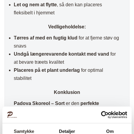
Let og nem at flytte
, så den kan placeres
fleksibelt i hjemmet
Vedligeholdelse:
Tørres af med en fugtig klud
for at fjerne støv og
snavs
Undgå længerevarende kontakt med vand
for
at bevare træets kvalitet
Placeres på et plant underlag
for optimal
stabilitet
Konklusion
Padova Skoreol – Sort
er den
perfekte
kombination af funktionalitet, holdbarhed og
stilrent design
. Med sit
sorte træstel, robuste
stålhylder og minimalistiske look
, er denne
Samtykke
Detaljer
Om