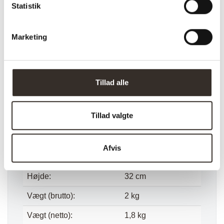
Statistik
Specifikationer:
Marketing
Model:
Padova Skoreol –
Sort
I udstilling:
Nej
Tillad alle
Materiale:
Poppeltræ, Stål
Tillad valgte
Farve:
Sort
Længde:
78 cm
Afvis
Bredde:
34 cm
Højde:
32 cm
Vægt (brutto):
2 kg
Vægt (netto):
1,8 kg