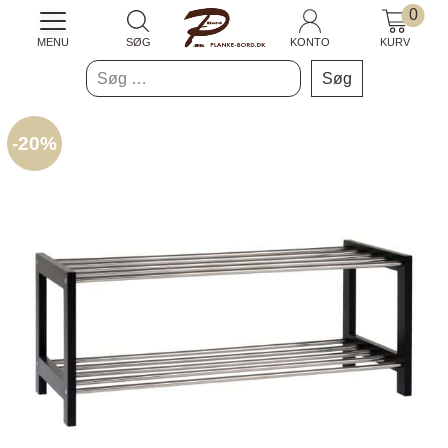
0
MENU
SØG
KONTO
KURV
Søg
efter:
-
20%