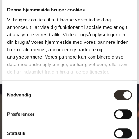
Hurtig fragt
Kvalitet & Design
Denne hjemmeside bruger cookies
14 dages fuld returret
Vi bruger cookies til at tilpasse vores indhold og
Levering: 1-3 dage
annoncer, til at vise dig funktioner til sociale medier og til
Stk pris
at analysere vores trafik. Vi deler også oplysninger om
din brug af vores hjemmeside med vores partnere inden
for sociale medier, annonceringspartnere og
analysepartnere. Vores partnere kan kombinere disse
Varenummer (SKU):
715-DK
Kategori:
Tilbehør
data med andre oplysninger, du har givet dem, eller som
de har indsamlet fra din brug af deres tjenester.
Samtykkevalg
Nødvendig
Præferencer
Design dit drømmebord
Statistik