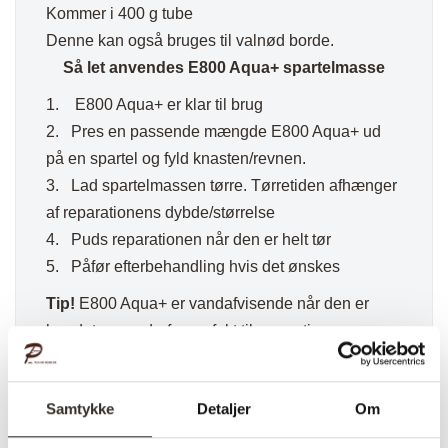
Kommer i 400 g tube
Denne kan også bruges til valnød borde.
Så let anvendes E800 Aqua+ spartelmasse
1. E800 Aqua+ er klar til brug
2. Pres en passende mængde E800 Aqua+ ud
på en spartel og fyld knasten/revnen.
3. Lad spartelmassen tørre. Tørretiden afhænger
af reparationens dybde/størrelse
4. Puds reparationen når den er helt tør
5. Påfør efterbehandling hvis det ønskes
Tip!
E800 Aqua+ er vandafvisende når den er
hærdet op og derfor perfekt til reparationer
udendørs.
Accepter venligst
marketing cookies
for at se
Samtykke
Detaljer
Om
video.