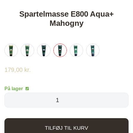
Spartelmasse E800 Aqua+
Mahogny
179,00
kr.
På lager
Spartelmasse
E800
Aqua+
Mahogny
TILFØJ TIL KURV
antal