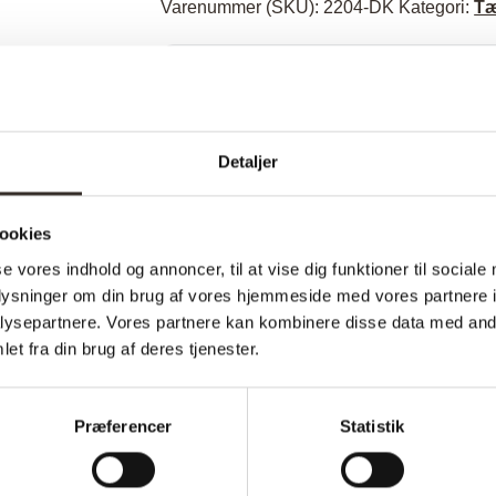
Varenummer (SKU):
2204-DK
Kategori:
Tæ
Specifikationer:
Model:
P
Detaljer
I udstilling:
ookies
Materiale:
se vores indhold og annoncer, til at vise dig funktioner til sociale
Farve:
B
oplysninger om din brug af vores hjemmeside med vores partnere i
ysepartnere. Vores partnere kan kombinere disse data med andr
Længde:
et fra din brug af deres tjenester.
Bredde:
Vægt (brutto):
1
Præferencer
Statistik
Vægt (netto):
1