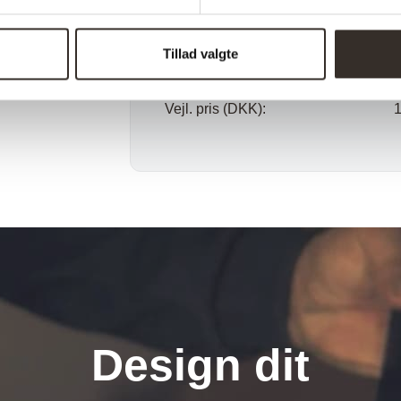
Samle info:
Sælges i pakker á:
1
Tillad valgte
Antal kolli:
1
Vejl. pris (DKK):
Design dit