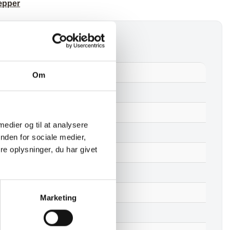
pper
ina Tæppe – Beige / Off White
Om
Nej
PET Genbrugsplast
 medier og til at analysere
eige / Off White
nden for sociale medier,
e oplysninger, du har givet
300 cm
200 cm
3,1 kg
Marketing
2,9 kg