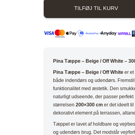
Beige
ord
Stole i træ
Lammeskind og hy
TILFØJ TIL KURV
/
n
Stole med
Vitrineskab
Off
rd
drejefod
Spisebord
White
-
bord
Spisebordssæt
300x200
Udemøbler
cm
Spejle
antal
Pina Tæppe – Beige / Off White – 3
etal
Kurve
Pina Tæppe – Beige / Off White
er et
Tæpper
både indendørs og udendørs. Fremstil
Krukker, Vaser & P
funktionalitet med æstetik. Den smukke 
Kunstige blomster
naturligt udseende, der passer perfekt
størrelsen
200×300 cm
er det ideelt t
Vægur
dekorativt element på terrassen, altane
Akustikpanel
Tæppet er lavet af holdbare og vejrbest
Lanterner
og udendørs brug. Det modstår vejrforh