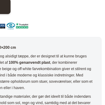
nder
Hylder med laminat
Væghylder
Reoler
00×200 cm
 og alsidigt tæppe, der er designet til at kunne bruges
let af
100% genanvendt plast
, der kombinerer
otter
beige og off white farvekombination giver et stilrent og
 ind i både moderne og klassiske indretninger. Med
il større opholdsrum som stuer, soveværelser, eller som et
n eller i haven.
andige materialer, der gør det ideelt til både indendørs
old som sol, regn og vind, samtidig med at det bevarer