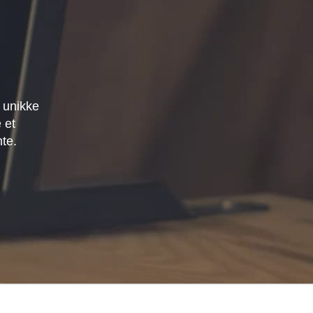
 unikke
 et
mte.