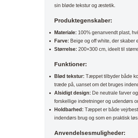
Plaider
sin bløde tekstur og æstetik.
Produktegenskaber:
Materiale:
100% genanvendt plast, hvil
Farve:
Beige og off white, der skaber e
Størrelse:
200×300 cm, ideelt til stør
Funktioner:
Blød tekstur:
Tæppet tilbyder både komf
træde på, uanset om det bruges indend
Alsidigt design:
De neutrale farver og
forskellige indretninger og udendørs o
Holdbarhed:
Tæppet er både vejrbestan
indendørs brug og som en praktisk løsn
Anvendelsesmuligheder: