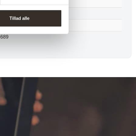
Samlet
 stk. (pris pr. 1 stk.)
Tillad alle
 kolli
1689