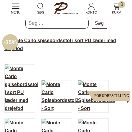
0
MENU
SØG
KONTO
KURV
Søg
efter:
-
35%
FORUDBESTILLING