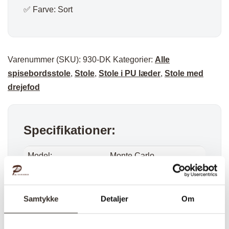
✅ Farve: Sort
Varenummer (SKU):
930-DK
Kategorier:
Alle
spisebordsstole
,
Stole
,
Stole i PU læder
,
Stole med
drejefod
Specifikationer:
Model:
Monte Carlo
Spisebordsstol – Sort
I udstilling:
Nej
Samtykke
Detaljer
Om
Materiale:
Stål, Kunstlæder,
Krydsfiner