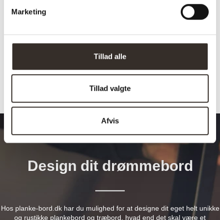
Marketing
Vejl. pris (DKK):
1349
Download
HER
samlevejledning:
Tillad alle
Tillad valgte
Afvis
Design dit drømmebord
Hos planke-bord.dk har du mulighed for at designe dit eget helt unikke
og rustikke plankebord og træbord, hvad end det skal være et