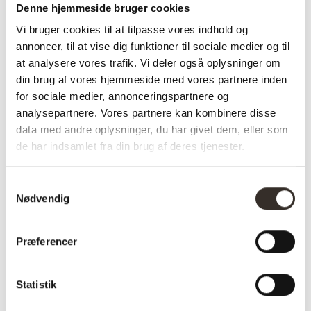
Denne hjemmeside bruger cookies
Farve:
Sort
Vi bruger cookies til at tilpasse vores indhold og
Farvekode:
HN1223
annoncer, til at vise dig funktioner til sociale medier og til
at analysere vores trafik. Vi deler også oplysninger om
Sæde højde:
46 cm
din brug af vores hjemmeside med vores partnere inden
Sæde dybde:
45 cm
for sociale medier, annonceringspartnere og
analysepartnere. Vores partnere kan kombinere disse
Længde:
60 cm
data med andre oplysninger, du har givet dem, eller som
de har indsamlet fra din brug af deres tjenester.
Bredde:
50 cm
Højde:
88 cm
Samtykkevalg
Nødvendig
Vægt (brutto):
9,5 kg
Vægt (netto):
8,1 kg
Præferencer
Samle info:
Adskilt
Sælges i pakker á:
2 stk. (pris pr. 1 stk.)
Statistik
Antal kolli:
1 kolli