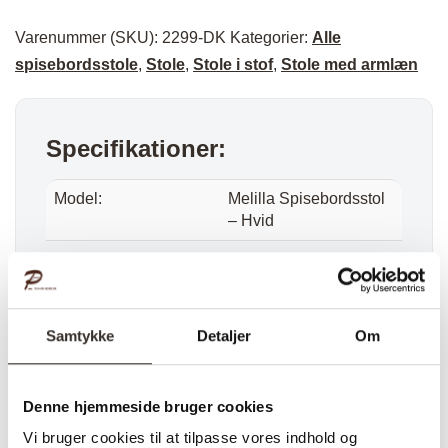
Varenummer (SKU):
2299-DK
Kategorier:
Alle
spisebordsstole
,
Stole
,
Stole i stof
,
Stole med armlæn
Specifikationer:
Model:
Melilla Spisebordsstol
– Hvid
I udstilling:
Nej
Materiale:
Stål, Polyester,
Krydsfiner
Samtykke
Detaljer
Om
Farve:
Hvid
Farvekode:
HN1270
Denne hjemmeside bruger cookies
Sæde højde:
47 cm
Vi bruger cookies til at tilpasse vores indhold og