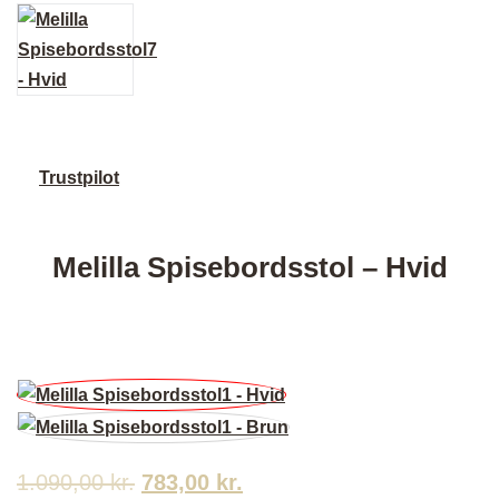
Trustpilot
Melilla Spisebordsstol – Hvid
1.090,00
kr.
Den
783,00
kr.
Den