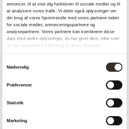
annoncer, til at vise dig funktioner til sociale medier og til
Sæde dybde:
45 cm
at analysere vores trafik. Vi deler også oplysninger om
din brug af vores hjemmeside med vores partnere inden
Længde:
56 cm
for sociale medier, annonceringspartnere og
Bredde:
57 cm
analysepartnere. Vores partnere kan kombinere disse
data med andre oplysninger, du har givet dem, eller som
Højde:
79,5 cm
de har indsamlet fra din brug af deres tjenester.
Vægt (brutto):
9,7 kg
Samtykkevalg
Vægt (netto):
8,3 kg
Nødvendig
Samle info:
Adskilt
Præferencer
Sælges i pakker á:
2 stk. (pris pr. 1 stk.)
Antal kolli:
1 kolli
Statistik
Vejl. pris (DKK):
1090
Marketing
Download
HER
samlevejledning: