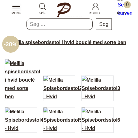
0
MENU
SØG
KONTO
KURV
Søg
efter:
-
28%