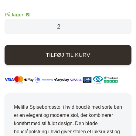
oprindelige
aktuelle
På lager
pris
pris
Melilla
Spisebordsstol
var:
er:
-
1.090,00 kr..
783,00 kr..
Hvid
TILFØJ TIL KURV
antal
Melilla Spisebordsstol i hvid bouclé med sorte ben
er en elegant og moderne stol, der kombinerer
komfort med stilfuldt design. Den bløde
bouclépolstring i hvid giver stolen et luksuriøst og