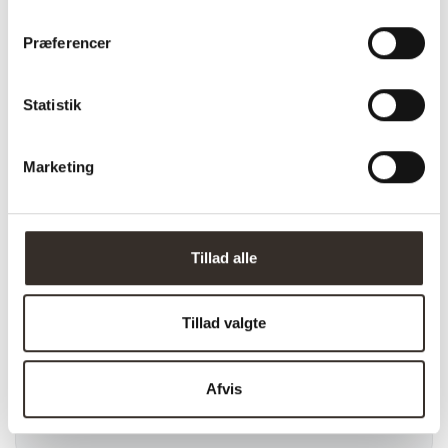
Længde:
59 cm
Præferencer
Bredde:
59,5 cm
Højde:
80 cm
Statistik
Vægt (brutto):
9,9 kg
Marketing
Vægt (netto):
7,4 kg
Samle info:
Samlet
Sælges i pakker á:
1 stk. (pris pr. 1 stk.)
Tillad alle
Antal kolli:
1 kolli
Tillad valgte
Vejl. pris (DKK):
2375
Download
HER
samlevejledning:
Afvis