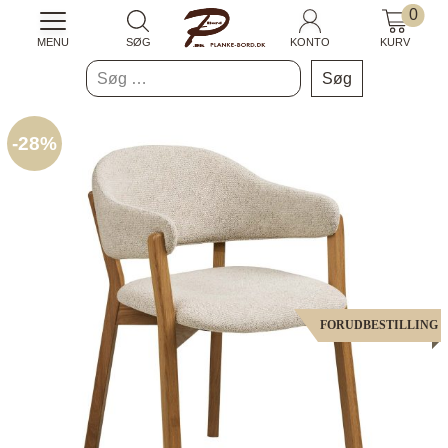
0
MENU
SØG
KONTO
KURV
Søg
efter:
-
28%
FORUDBESTILLING