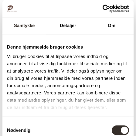
spisebordsstole
,
Stole
,
Stole i stof
,
Stole i træ
,
Stole
med armlæn
Samtykke
Detaljer
Om
Specifikationer:
Denne hjemmeside bruger cookies
Model:
Dunkirk Spisebordsstol –
Vi bruger cookies til at tilpasse vores indhold og
Natur / Beige
annoncer, til at vise dig funktioner til sociale medier og til
I udstilling:
Nej
at analysere vores trafik. Vi deler også oplysninger om
din brug af vores hjemmeside med vores partnere inden
Materiale:
Stof, Eg
for sociale medier, annonceringspartnere og
Farve:
Natur / Beige
analysepartnere. Vores partnere kan kombinere disse
data med andre oplysninger, du har givet dem, eller som
Sæde højde:
49 cm
de har indsamlet fra din brug af deres tjenester.
Sæde dybde:
46 cm
Samtykkevalg
Sæde bredde:
49,5 cm
Nødvendig