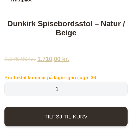
Dunkirk Spisebordsstol – Natur /
Beige
2.375,00
kr.
Den
1.710,00
kr.
Den
oprindelige
aktuelle
Produktet kommer på lager igen i uge:
36
pris
pris
Dunkirk
Spisebordsstol
var:
er:
-
2.375,00 kr..
1.710,00 kr..
Natur
TILFØJ TIL KURV
/
Beige