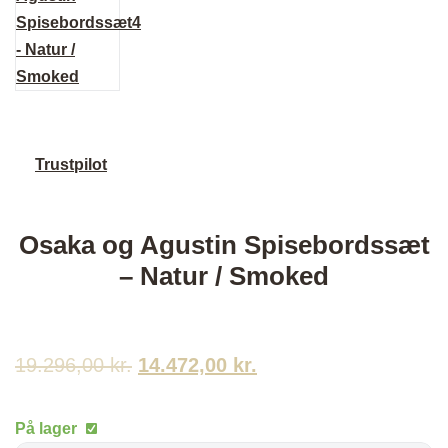
Trustpilot
Osaka og Agustin Spisebordssæt
– Natur / Smoked
19.296,00
kr.
Den
14.472,00
kr.
Den
oprindelige
aktuelle
På lager
pris
pris