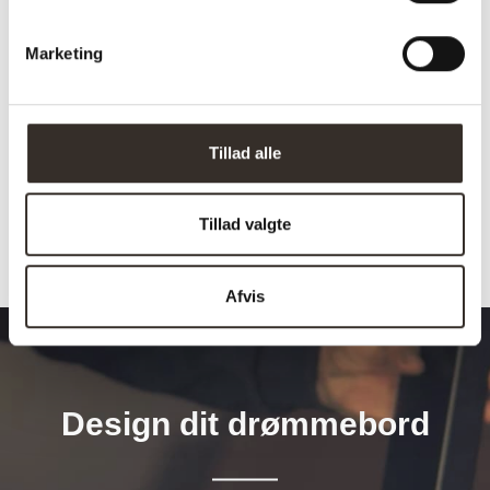
Sælges i
1 stk. (pris pr. 1 stk.)
Marketing
pakker á:
Antal kolli:
8 Kolli
Vejl. pris
0
Tillad alle
(DKK):
Tillad valgte
Afvis
Design dit drømmebord