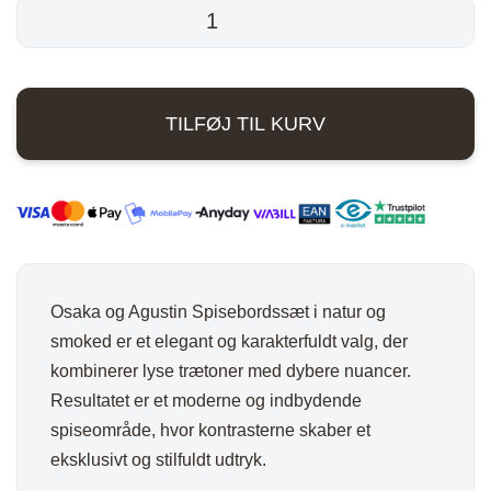
Osaka
og
var:
er:
Agustin
19.296,00 kr..
14.472,00 kr..
Spisebordssæt
TILFØJ TIL KURV
-
Natur
/
Smoked
antal
Osaka og Agustin Spisebordssæt i natur og
smoked er et elegant og karakterfuldt valg, der
kombinerer lyse trætoner med dybere nuancer.
Resultatet er et moderne og indbydende
spiseområde, hvor kontrasterne skaber et
eksklusivt og stilfuldt udtryk.