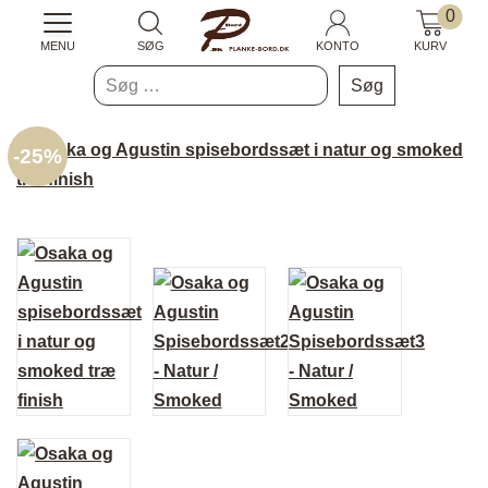
0
MENU
SØG
KONTO
KURV
Søg
efter:
-
25%