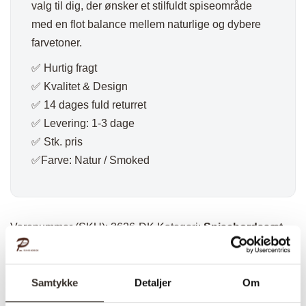
valg til dig, der ønsker et stilfuldt spiseområde
med en flot balance mellem naturlige og dybere
farvetoner.
✅ Hurtig fragt
✅ Kvalitet & Design
✅ 14 dages fuld returret
✅ Levering: 1-3 dage
✅ Stk. pris
✅Farve: Natur / Smoked
Varenummer (SKU):
3626-DK
Kategori:
Spisebordssæt
Specifikationer:
Samtykke
Detaljer
Om