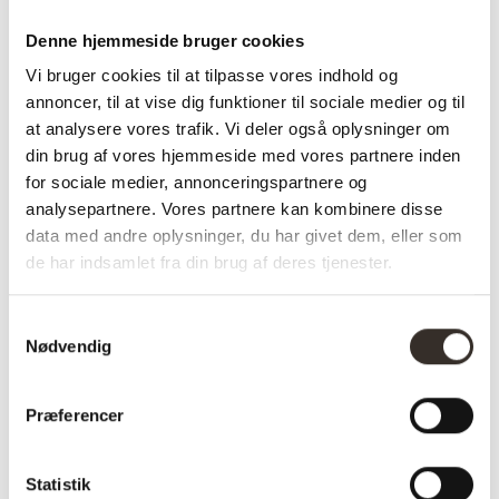
Model:
Osaka og Agustin Spisebordssæt
Denne hjemmeside bruger cookies
– Natur / Smoked
Vi bruger cookies til at tilpasse vores indhold og
I udstilling:
Nej
annoncer, til at vise dig funktioner til sociale medier og til
at analysere vores trafik. Vi deler også oplysninger om
Materiale:
Egefiner, MDF, Egetræ
din brug af vores hjemmeside med vores partnere inden
Farve:
Natur / Smoked
for sociale medier, annonceringspartnere og
analysepartnere. Vores partnere kan kombinere disse
Længde:
54/120 cm
data med andre oplysninger, du har givet dem, eller som
Bredde:
57/120 cm
de har indsamlet fra din brug af deres tjenester.
Højde:
78/75 cm
Samtykkevalg
Nødvendig
Vægt
113,6 kg
(brutto):
Præferencer
Vægt
98,1 kg
(netto):
Statistik
Samle info:
Adskilt