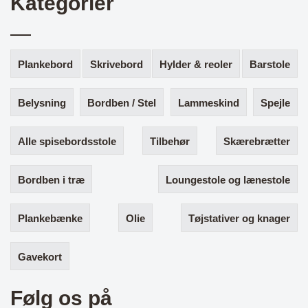
Kategorier
Plankebord
Skrivebord
Hylder & reoler
Barstole
Belysning
Bordben / Stel
Lammeskind
Spejle
Alle spisebordsstole
Tilbehør
Skærebrætter
Bordben i træ
Loungestole og lænestole
Plankebænke
Olie
Tøjstativer og knager
Gavekort
Følg os på