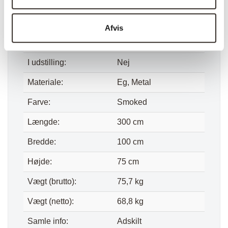
Specifikationer:
Afvis
Model:
Toulon Spisebord –
Smoked
I udstilling:
Nej
Materiale:
Eg, Metal
Farve:
Smoked
Længde:
300 cm
Bredde:
100 cm
Højde:
75 cm
Vægt (brutto):
75,7 kg
Vægt (netto):
68,8 kg
Samle info:
Adskilt