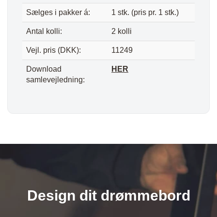
Sælges i pakker á:
1 stk. (pris pr. 1 stk.)
Antal kolli:
2 kolli
Vejl. pris (DKK):
11249
Download
HER
samlevejledning:
Design dit drømmebord