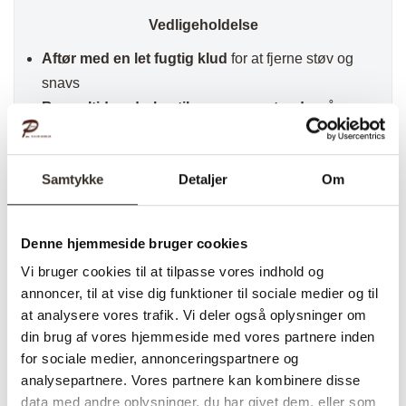
Vedligeholdelse
Aftør med en let fugtig klud
for at fjerne støv og
snavs
Brug altid underlag til varme genstande
, så
træets overflade beskyttes mod ridser
Oliebehandl efter behov
, for at bevare træets
Samtykke
Detaljer
Om
smukke smoked finish og beskytte mod pletter
Konklusion
Denne hjemmeside bruger cookies
Toulon spisebord i
smoked olieret eg med
Vi bruger cookies til at tilpasse vores indhold og
bølget kant
er et
stilfuldt og funktionelt valg
, der
annoncer, til at vise dig funktioner til sociale medier og til
kombinerer
naturlige materialer, eksklusivt
at analysere vores trafik. Vi deler også oplysninger om
design og fleksibilitet
. Med
mulighed for
din brug af vores hjemmeside med vores partnere inden
udvidelse via tillægsplader
og en
raffineret
for sociale medier, annonceringspartnere og
overflade i smoked eg
, er dette bord perfekt til
analysepartnere. Vores partnere kan kombinere disse
data med andre oplysninger, du har givet dem, eller som
dem, der ønsker
et rummeligt, tidløst og