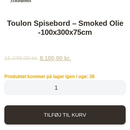
Toulon Spisebord – Smoked Olie
-100x300x75cm
11.249,00
kr.
Den
8.100,00
kr.
Den
oprindelige
aktuelle
Produktet kommer på lager igen i uge:
36
pris
pris
Toulon
Spisebord
var:
er:
-
11.249,00 kr..
8.100,00 kr..
Smoked
TILFØJ TIL KURV
Olie
-100x300x75cm