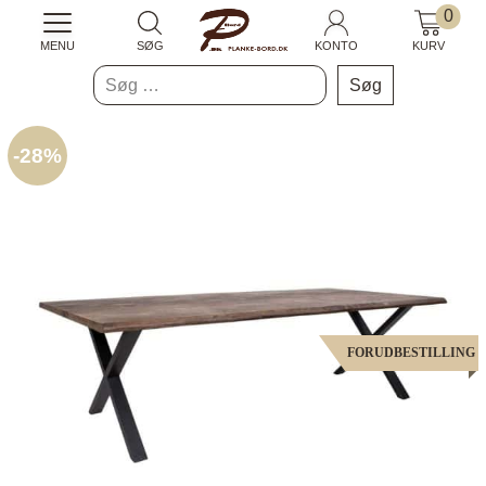
0
MENU
SØG
KONTO
KURV
Søg
efter:
-
28%
FORUDBESTILLING