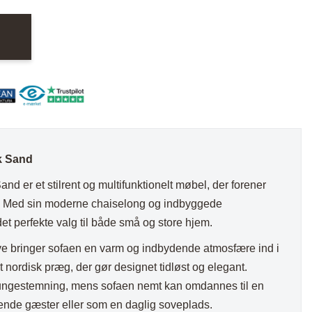
nder
Hylder med laminat
Væghylder
Reoler
k Sand
d er et stilrent og multifunktionelt møbel, der forener
otter
er. Med sin moderne chaiselong og indbyggede
t perfekte valg til både små og store hjem.
arve bringer sofaen en varm og indbydende atmosfære ind i
t nordisk præg, der gør designet tidløst og elegant.
oungestemning, mens sofaen nemt kan omdannes til en
tende gæster eller som en daglig soveplads.