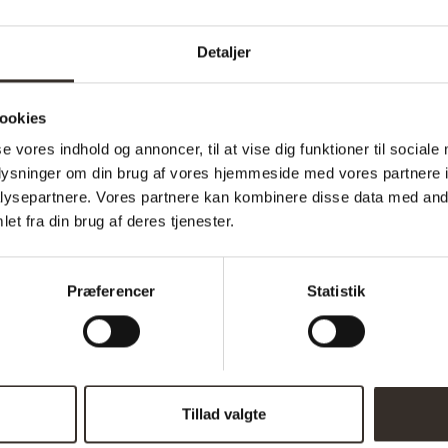
Sæde dybde:
Detaljer
Længde:
Bredde:
ookies
Højde:
se vores indhold og annoncer, til at vise dig funktioner til sociale
oplysninger om din brug af vores hjemmeside med vores partnere i
Vægt (brutto):
ysepartnere. Vores partnere kan kombinere disse data med andr
Vægt (netto):
et fra din brug af deres tjenester.
Samle info:
Præferencer
Statistik
Sælges i pakker á:
Antal kolli:
Vejl. pris (DKK):
Tillad valgte
Download samlevejledning: