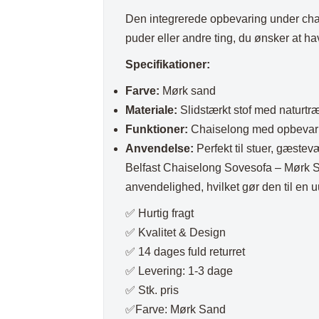
Plaider
Den integrerede opbevaring under chai
puder eller andre ting, du ønsker at h
Specifikationer:
Farve:
Mørk sand
Materiale:
Slidstærkt stof med naturtr
Funktioner:
Chaiselong med opbevari
Anvendelse:
Perfekt til stuer, gæste
Belfast Chaiselong Sovesofa – Mørk San
anvendelighed, hvilket gør den til en 
✅ Hurtig fragt
✅ Kvalitet & Design
✅ 14 dages fuld returret
✅ Levering: 1-3 dage
✅ Stk. pris
✅Farve: Mørk Sand