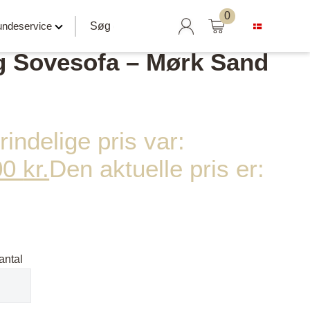
0
Søg efter:
ndeservice
g Sovesofa – Mørk Sand
indelige pris var:
00
kr.
Den aktuelle pris er:
Hylder klar til salg
Svævehylder
Hylder uden beslag
Hylder med læderrem
antal
er
Hylder med Maze beslag
Hylder med rør