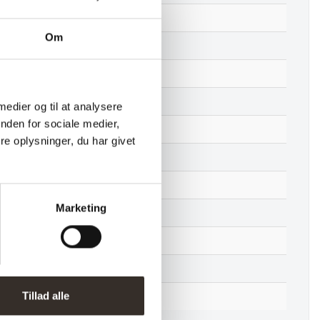
52 cm
Om
218 cm
80/150 cm
87 cm
 medier og til at analysere
nden for sociale medier,
88 kg
e oplysninger, du har givet
81 kg
Adskilt
Marketing
1 stk. (pris pr. 1 stk.)
2 kolli
7250
Tillad alle
HER