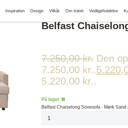
Inspiration
Design
Vilkår
Om træet
Vedligeholdelse
Ku
Belfast Chaiselon
7.250,00
kr.
Den opr
7.250,00 kr..
5.220,
Alle spisebordsstole
OUTLET
5.220,00 kr..
Barstole
Stole med
Skærebrætter
armlæn
Kontorstole
Belysning
På lager
Loungestole og lænestole
Stole i læder
Bænke og puf
Belfast Chaiselong Sovesofa - Mørk Sand 
/ Rund
Stole i PU læder
Tøjstativer og knag
Stole i stof
Side- og sofaborde