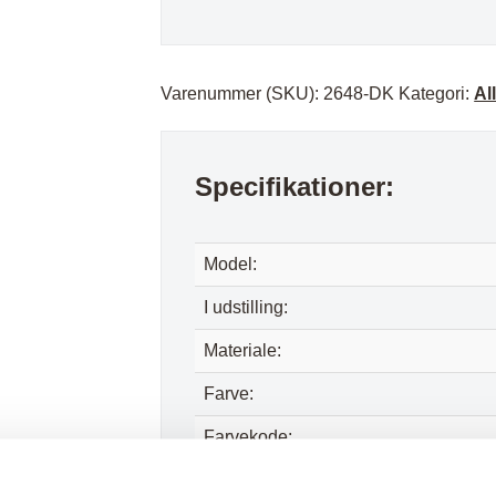
Varenummer (SKU):
2648-DK
Kategori:
Al
Specifikationer:
Model:
I udstilling:
Materiale:
Farve:
Farvekode:
Sæde højde: