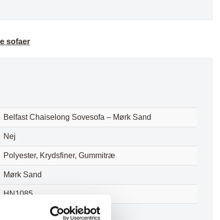
le sofaer
Belfast Chaiselong Sovesofa – Mørk Sand
Nej
Polyester, Krydsfiner, Gummitræ
Mørk Sand
HN1085
43 cm