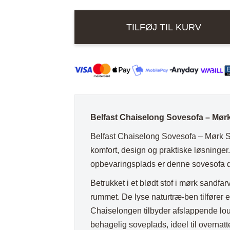
ord
Stole i træ
Lammeskind og hy
n
Stole med
Vitrineskab
TILFØJ TIL KURV
rd
drejefod
Spisebord
bord
Spisebordssæt
Udemøbler
Spejle
etal
Kurve
Belfast Chaiselong Sovesofa – Mør
Tæpper
Belfast Chaiselong Sovesofa – Mørk San
Krukker, Vaser & P
komfort, design og praktiske løsning
Kunstige blomster
opbevaringsplads er denne sovesofa de
Vægur
Betrukket i et blødt stof i mørk sandf
rummet. De lyse naturtræ-ben tilfører e
Akustikpanel
Chaiselongen tilbyder afslappende l
Lanterner
behagelig soveplads, ideel til overnat