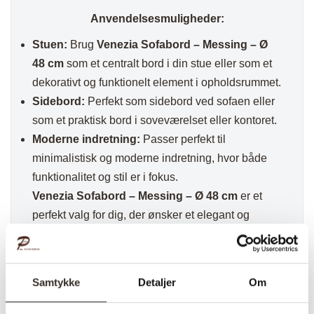
Anvendelsesmuligheder:
Stuen:
Brug
Venezia Sofabord – Messing – Ø
48 cm
som et centralt bord i din stue eller som et
dekorativt og funktionelt element i opholdsrummet.
Sidebord:
Perfekt som sidebord ved sofaen eller
som et praktisk bord i soveværelset eller kontoret.
Moderne indretning:
Passer perfekt til
minimalistisk og moderne indretning, hvor både
funktionalitet og stil er i fokus.
Venezia Sofabord – Messing – Ø 48 cm
er et
perfekt valg for dig, der ønsker et elegant og
funktionelt sofabord. Den messingfarvede ramme
og den sorte glasplade giver et luksuriøst og
tidløst udseende, der passer perfekt til moderne
Samtykke
Detaljer
Om
indretning.