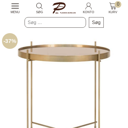
0
MENU
SØG
KONTO
KURV
Søg
efter:
-
37%