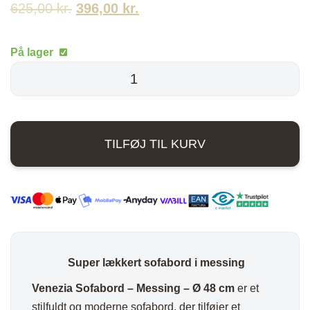
625,00
kr.
Den
396,00
kr.
Den
oprindelige
aktuelle
På lager
pris
pris
Venezia
sofabord
var:
er:
-
625,00 kr..
396,00 kr..
Messing
TILFØJ TIL KURV
-
Ø
48
cm
antal
Super lækkert sofabord i messing
Venezia Sofabord – Messing – Ø 48 cm
er et
stilfuldt og moderne sofabord, der tilføjer et