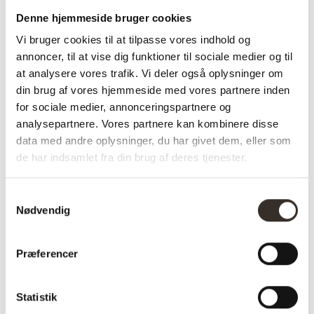
✅ Hurtig fragt
Denne hjemmeside bruger cookies
✅ Kvalitet & Design
Vi bruger cookies til at tilpasse vores indhold og
✅ 14 dages fuld returret
annoncer, til at vise dig funktioner til sociale medier og til
✅ Levering: 1-3 dage
at analysere vores trafik. Vi deler også oplysninger om
✅ Stk. pris
din brug af vores hjemmeside med vores partnere inden
✅ Farve: Messing
for sociale medier, annonceringspartnere og
analysepartnere. Vores partnere kan kombinere disse
data med andre oplysninger, du har givet dem, eller som
de har indsamlet fra din brug af deres tjenester.
Samtykkevalg
Nødvendig
Varenummer (SKU):
419-DK
Kategorier:
Boligtilbehør
,
Side- og sofaborde
Præferencer
Specifikationer:
Statistik