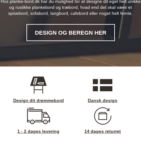
Hos planke-bord.dk har du mulighed for at designe dit eget helt unikke
og rustikke plankebord og træbord, hvad end det skal være et
spisebord, sofabord, langbord, cafebord eller noget helt femte.
DESIGN OG BEREGN HER
Design dit drømmebord
Dansk design
1 - 2 dages levering
14 dages returret