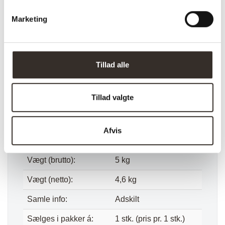
Model:
Venezia Sofabord –
Marketing
Messing
I udstilling:
Nej
Materiale:
Glas, Stål
Tillad alle
Farve:
Messing
Tillad valgte
Længde:
48 cm
Bredde:
48 cm
Afvis
Højde:
48 cm
Vægt (brutto):
5 kg
Vægt (netto):
4,6 kg
Samle info:
Adskilt
Sælges i pakker á:
1 stk. (pris pr. 1 stk.)