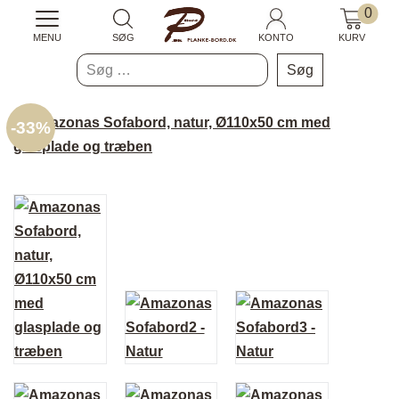
0
MENU
SØG
KONTO
KURV
Søg
efter:
-
33%