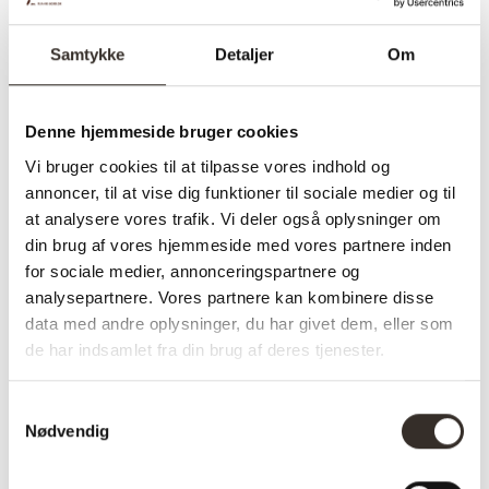
elegance og naturlig varme
ind i dit hjem. Med
sin
hærdede glasbordplade og træben i
Samtykke
Detaljer
Om
naturfarve
tilfører dette sofabord
et eksklusivt og
tidløst udtryk
, der gør det til det perfekte valg for
Denne hjemmeside bruger cookies
dig, der ønsker et
elegant, rummeligt og stilfuldt
sofabord, der kombinerer æstetik med
Vi bruger cookies til at tilpasse vores indhold og
annoncer, til at vise dig funktioner til sociale medier og til
funktionalitet
.
at analysere vores trafik. Vi deler også oplysninger om
✅ Hurtig fragt
din brug af vores hjemmeside med vores partnere inden
✅ Kvalitet & Design
for sociale medier, annonceringspartnere og
✅ 14 dages fuld returret
analysepartnere. Vores partnere kan kombinere disse
data med andre oplysninger, du har givet dem, eller som
✅ Levering: 1-3 dage
de har indsamlet fra din brug af deres tjenester.
✅ Stk. pris
✅Farve: Natur
Samtykkevalg
Nødvendig