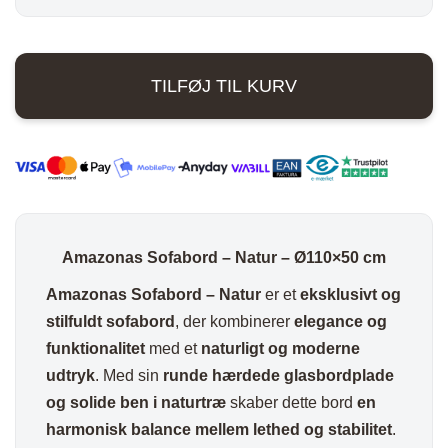
Sofabord
var:
er:
-
5.499,00 kr..
3.701,00 kr..
Natur
TILFØJ TIL KURV
-
Ø110x50
cm
antal
Amazonas Sofabord – Natur – Ø110×50 cm
Amazonas Sofabord – Natur
er et
eksklusivt og
stilfuldt sofabord
, der kombinerer
elegance og
funktionalitet
med et
naturligt og moderne
udtryk
. Med sin
runde hærdede glasbordplade
og solide ben i naturtræ
skaber dette bord
en
harmonisk balance mellem lethed og stabilitet
.