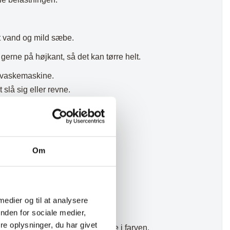
t vand og mild sæbe.
gerne på højkant, så det kan tørre helt.
pvaskemaskine.
t slå sig eller revne.
at undgå udtørring og revner.
Om
n ved hyppig brug.
 medier og til at analysere
nden for sociale medier,
e oplysninger, du har givet
 at overfladen føles ru eller lysere i farven.