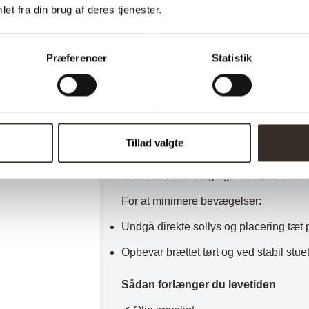
et fra din brug af deres tjenester.
Pletter og lugt
Fjern lugt fra fx løg eller fisk ved at gn
Præferencer
Statistik
Misfarvninger kan slibes let med fint s
Naturlige bevægelser i træet
Massivt træ arbejder naturligt. Mindre
Tillad valgte
forekomme – især ved store udsving i t
Dette er en naturlig egenskab ved mass
For at minimere bevægelser:
Undgå direkte sollys og placering tæt 
Opbevar brættet tørt og ved stabil stue
Sådan forlænger du levetiden