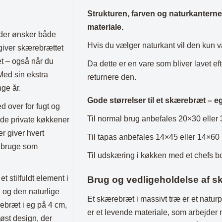
Plaider
Strukturen, farven og naturkanterne v
materiale.
, der ønsker både
Hvis du vælger naturkant vil den kun 
 giver skærebrættet
det – også når du
Da dette er en vare som bliver lavet eft
Med sin ekstra
returnere den.
nge år.
Gode størrelser til et skærebræt – e
d over for fugt og
Til normal brug anbefales 20×30 eller 
både private køkkener
r giver hvert
Til tapas anbefales 14×45 eller 14×60
t bruge som
Til udskæring i køkken med et chefs b
t stilfuldt element i
Brug og vedligeholdelse af s
 og den naturlige
Et skærebræt i massivt træ er et natur
ebræt i eg på 4 cm,
er et levende materiale, som arbejder 
løst design, der