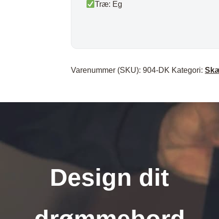
Træ: Eg
Varenummer (SKU):
904-DK
Kategori:
Skæ
Design dit