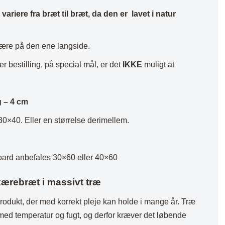
ariere fra bræt til bræt, da den er lavet i natur
være på den ene langside.
er bestilling, på special mål, er det
IKKE
muligt at
g – 4 cm
30×40. Eller en størrelse derimellem.
oard anbefales 30×60 eller 40×60
kærebræt i massivt træ
produkt, der med korrekt pleje kan holde i mange år. Træ
med temperatur og fugt, og derfor kræver det løbende