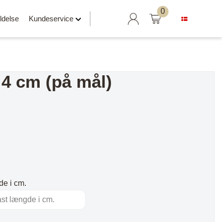
Søg
0
ldelse
Kundeservice
efter:
4 cm (på mål)
Hylder klar til salg
Svævehylder
Hylder uden beslag
Hylder med læderrem
e i cm.
er
Hylder med Maze beslag
Hylder med rør