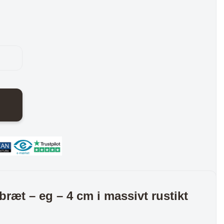
nder
Hylder med laminat
Væghylder
Reoler
otter
bræt – eg – 4 cm i massivt rustikt