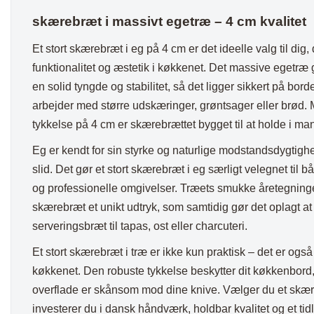
skærebræt i massivt egetræ – 4 cm kvalitet
Et stort skærebræt i eg på 4 cm er det ideelle valg til dig
funktionalitet og æstetik i køkkenet. Det massive egetræ
en solid tyngde og stabilitet, så det ligger sikkert på bor
arbejder med større udskæringer, grøntsager eller brød. 
tykkelse på 4 cm er skærebrættet bygget til at holde i ma
Eg er kendt for sin styrke og naturlige modstandsdygtighe
slid. Det gør et stort skærebræt i eg særligt velegnet til 
og professionelle omgivelser. Træets smukke åretegninge
skærebræt et unikt udtryk, som samtidig gør det oplagt a
serveringsbræt til tapas, ost eller charcuteri.
Et stort skærebræt i træ er ikke kun praktisk – det er også e
køkkenet. Den robuste tykkelse beskytter dit køkkenbord,
overflade er skånsom mod dine knive. Vælger du et skær
investerer du i dansk håndværk, holdbar kvalitet og et tid