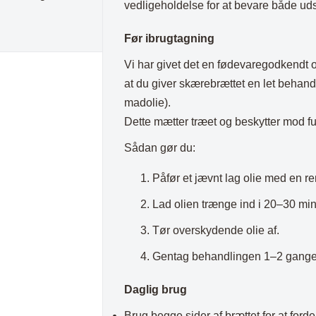
vedligeholdelse for at bevare både ud
Før ibrugtagning
Vi har givet det en fødevaregodkendt ol
at du giver skærebrættet en let behand
madolie).
Dette mætter træet og beskytter mod fu
Sådan gør du:
Påfør et jævnt lag olie med en re
Lad olien trænge ind i 20–30 min
Tør overskydende olie af.
Gentag behandlingen 1–2 gange
Daglig brug
Brug begge sider af brættet for at ford