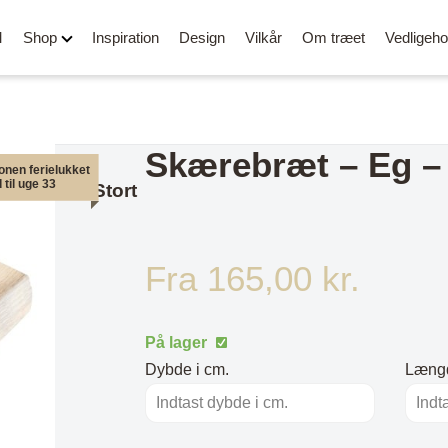
M
Shop
Inspiration
Design
Vilkår
Om træet
Vedligeho
Skærebræt – Eg – 
onen ferielukket
 til uge 33
Stort
Alle spisebordsstole
OUTLET
Fra
165,00
kr.
Barstole
Stole med
Skærebrætter
armlæn
Kontorstole
Belysning
På lager
Loungestole og lænestole
Stole i læder
Bænke og puf
Dybde i cm.
Længd
/ Rund
Stole i PU læder
Tøjstativer og knag
Stole i stof
Side- og sofaborde