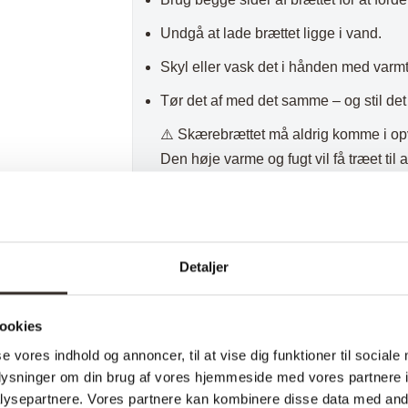
Undgå at lade brættet ligge i vand.
Skyl eller vask det i hånden med varm
Tør det af med det samme – og stil det 
⚠️ Skærebrættet må aldrig komme i o
Den høje varme og fugt vil få træet til a
Løbende vedligeholdelse
Træ skal mættes med olie jævnligt for 
Detaljer
Vi anbefaler:
Oliebehandling ca. 1 gang om månede
ookies
Oftere hvis træet virker tørt eller mat.
se vores indhold og annoncer, til at vise dig funktioner til sociale
Altid efter en grundig rengøring.
oplysninger om din brug af vores hjemmeside med vores partnere i
ysepartnere. Vores partnere kan kombinere disse data med andr
Et tegn på at brættet trænger til olie er,