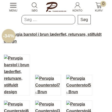
0
MENU
SØG
KONTO
KURV
Søg
efter:
-
34%