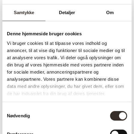
✅ Farve: Brun
Samtykke
Detaljer
Om
Varenummer (SKU):
3088-DK-1-1
Kategori:
Outlet
Denne hjemmeside bruger cookies
Vi bruger cookies til at tilpasse vores indhold og
annoncer, til at vise dig funktioner til sociale medier og til
Specifikationer:
at analysere vores trafik. Vi deler også oplysninger om
din brug af vores hjemmeside med vores partnere inden
for sociale medier, annonceringspartnere og
Model:
Barstol – Perugia – Brun
analysepartnere. Vores partnere kan kombinere disse
I udstilling:
Nej
data med andre oplysninger, du har givet dem, eller som
de har indsamlet fra din brug af deres tjenester.
Materiale:
Teak, Ægte låder
Ben:
Metal
Samtykkevalg
Nødvendig
Farve:
Brun
Total højde
101 cm