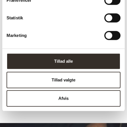
Præferencer
Bredde
46 cm
Statistik
Sæde højde:
60 cm
Sædedybde:
46 cm
Marketing
Samle info:
Samlet
Vægt pr. stk.:
8 kg
Tillad alle
Belastning:
120 kg.
Pr. kolli:
1 stk.
Tillad valgte
Afhentning muligt:
Nej
Afvis