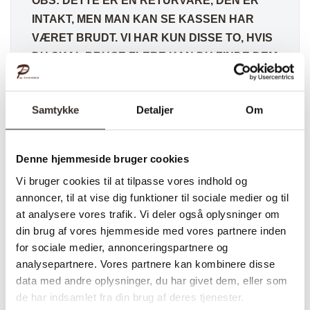
OBS: DETTE ER EN RETURVARE, DEN ER
INTAKT, MEN MAN KAN SE KASSEN HAR
VÆRET BRUDT. VI HAR KUN DISSE TO, HVIS
DU SKAL BRUGE FLERE KAN DU FINDE DEM
HER
✅ Hurtig fragt
Samtykke
Detaljer
Om
✅ Kvalitet & Design
✅ 14 dages fuld returret
✅ Levering: 1-3 dage
Denne hjemmeside bruger cookies
✅ Stk. pris
Vi bruger cookies til at tilpasse vores indhold og
✅Farve: Messing
annoncer, til at vise dig funktioner til sociale medier og til
at analysere vores trafik. Vi deler også oplysninger om
din brug af vores hjemmeside med vores partnere inden
for sociale medier, annonceringspartnere og
Varenummer (SKU):
3214-DK
Kategori:
Outlet
analysepartnere. Vores partnere kan kombinere disse
data med andre oplysninger, du har givet dem, eller som
de har indsamlet fra din brug af deres tjenester.