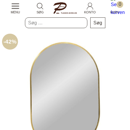
0
MENU
SØG
KONTO
KURV
Søg
efter:
-
42%