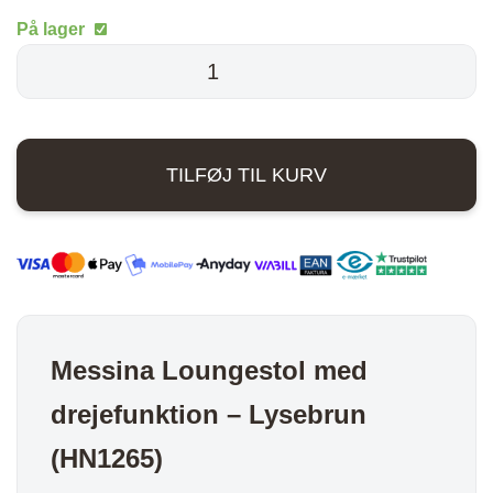
oprindelige
aktuelle
På lager
pris
pris
Messina
Loungestol
var:
er:
med
4.879,00 kr..
3.510,00 kr..
drejefunktion
TILFØJ TIL KURV
-
Lysebrun
antal
Messina Loungestol med
drejefunktion – Lysebrun
(HN1265)