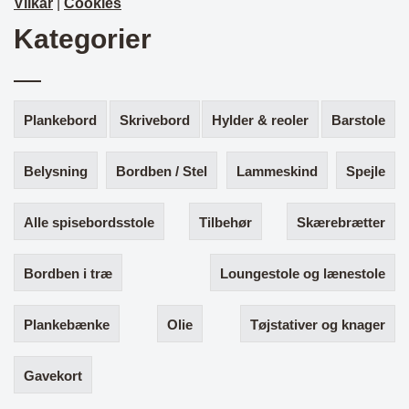
Vilkår
|
Cookies
Kategorier
Plankebord
Skrivebord
Hylder & reoler
Barstole
Belysning
Bordben / Stel
Lammeskind
Spejle
Alle spisebordsstole
Tilbehør
Skærebrætter
Bordben i træ
Loungestole og lænestole
Plankebænke
Olie
Tøjstativer og knager
Gavekort