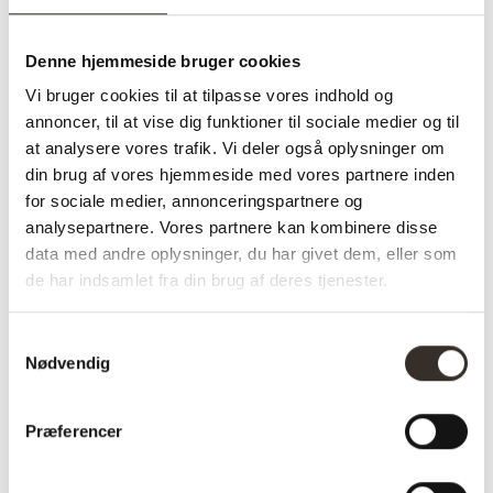
✅ 14 dages fuld returret
✅ Levering: 1-3 dage
Denne hjemmeside bruger cookies
✅ Stk. pris
✅Farve: Lysebrun
Vi bruger cookies til at tilpasse vores indhold og
annoncer, til at vise dig funktioner til sociale medier og til
at analysere vores trafik. Vi deler også oplysninger om
din brug af vores hjemmeside med vores partnere inden
Varenummer (SKU):
3467-DK
Kategori:
Loungestole og
for sociale medier, annonceringspartnere og
analysepartnere. Vores partnere kan kombinere disse
lænestole
data med andre oplysninger, du har givet dem, eller som
de har indsamlet fra din brug af deres tjenester.
Specifikationer:
Samtykkevalg
Nødvendig
Model:
Messina Loungestol med
drejefunktion – Lysebrun
Præferencer
I udstilling:
Nej
Materiale:
Polyester, Skum, Krydsfiner