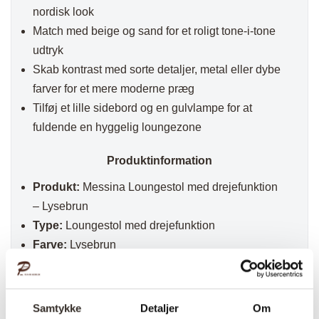
nordisk look
Match med beige og sand for et roligt tone-i-tone
udtryk
Skab kontrast med sorte detaljer, metal eller dybe
farver for et mere moderne præg
Tilføj et lille sidebord og en gulvlampe for at
fuldende en hyggelig loungezone
Produktinformation
Produkt:
Messina Loungestol med drejefunktion
– Lysebrun
Type:
Loungestol med drejefunktion
Farve:
Lysebrun
Varenr.:
HN1265
✅ Hurtig fragt
✅ Kvalitet & Design
Samtykke
Detaljer
Om