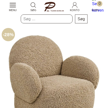
0
MENU
SØG
KONTO
KURV
Søg
efter:
-
28%