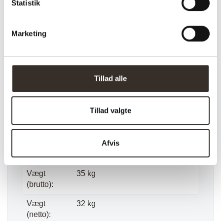
Statistik
Farve:
Lysebrun
Marketing
Farvekode:
HN1265
Sæde
42 cm
højde:
Tillad alle
Sæde
57 cm
dybde:
Tillad valgte
Længde:
87 cm
Bredde:
85 cm
Afvis
Højde:
81 cm
Vægt
35 kg
(brutto):
Vægt
32 kg
(netto):