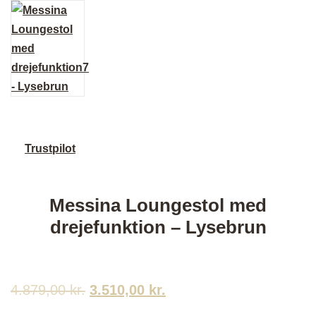
Trustpilot
Messina Loungestol med
drejefunktion – Lysebrun
4.879,00
kr.
Den
3.510,00
kr.
Den