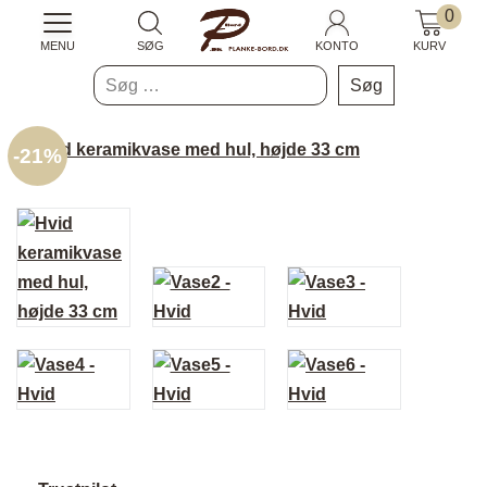
0
MENU
SØG
KONTO
KURV
Søg
efter:
-
21%