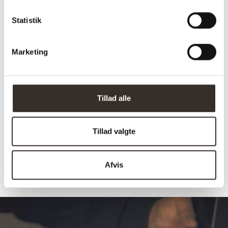
Højde:
27,8 cm
Statistik
Vægt (brutto):
1,6 kg
Vægt (netto):
1,4 kg
Marketing
Samle info:
Samlet
Sælges i pakker á:
1 stk. (pris pr. 1 stk.)
Tillad alle
Antal kolli:
1 kolli
Vejl. pris (DKK):
290
Tillad valgte
Afvis