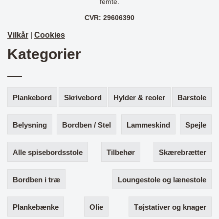
femte.
CVR: 29606390
Vilkår
|
Cookies
Kategorier
Plankebord
Skrivebord
Hylder & reoler
Barstole
Belysning
Bordben / Stel
Lammeskind
Spejle
Alle spisebordsstole
Tilbehør
Skærebrætter
Bordben i træ
Loungestole og lænestole
Plankebænke
Olie
Tøjstativer og knager