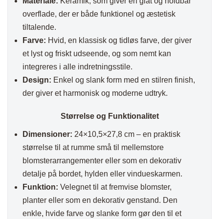
Materiale:
Keramik, som giver en glat og holdbar
overflade, der er både funktionel og æstetisk
tiltalende.
Farve:
Hvid, en klassisk og tidløs farve, der giver
et lyst og friskt udseende, og som nemt kan
integreres i alle indretningsstile.
Design:
Enkel og slank form med en stilren finish,
der giver et harmonisk og moderne udtryk.
Størrelse og Funktionalitet
Dimensioner:
24×10,5×27,8 cm – en praktisk
størrelse til at rumme små til mellemstore
blomsterarrangementer eller som en dekorativ
detalje på bordet, hylden eller vindueskarmen.
Funktion:
Velegnet til at fremvise blomster,
planter eller som en dekorativ genstand. Den
enkle, hvide farve og slanke form gør den til et