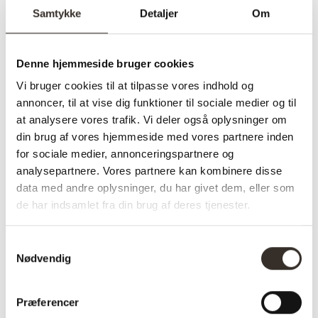
Samtykke
Detaljer
Om
Varenummer (SKU):
2900-DK
Kategori:
Krukker, Vaser &
Denne hjemmeside bruger cookies
Potter
Vi bruger cookies til at tilpasse vores indhold og
annoncer, til at vise dig funktioner til sociale medier og til
at analysere vores trafik. Vi deler også oplysninger om
Specifikationer:
din brug af vores hjemmeside med vores partnere inden
for sociale medier, annonceringspartnere og
Model:
Vase – Hvid
analysepartnere. Vores partnere kan kombinere disse
data med andre oplysninger, du har givet dem, eller som
I udstilling:
Nej
de har indsamlet fra din brug af deres tjenester.
Materiale:
Keramik
Samtykkevalg
Farve:
Hvid
Nødvendig
Længde:
10,5 cm
Præferencer
Bredde:
24 cm