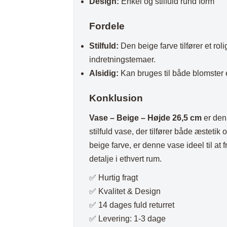
Design:
Enkel og stilfuld rund form
Fordele
Stilfuld:
Den beige farve tilfører et rol
indretningstemaer.
Alsidig:
Kan bruges til både blomster e
Konklusion
Vase – Beige – Højde 26,5 cm
er den 
stilfuld vase, der tilfører både æsteti
beige farve, er denne vase ideel til a
detalje i ethvert rum.
✅ Hurtig fragt
✅ Kvalitet & Design
✅ 14 dages fuld returret
✅ Levering: 1-3 dage