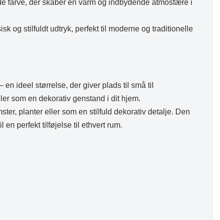
de farve, der skaber en varm og indbydende atmosfære i
isk og stilfuldt udtryk, perfekt til moderne og traditionelle
en ideel størrelse, der giver plads til små til
er som en dekorativ genstand i dit hjem.
ster, planter eller som en stilfuld dekorativ detalje. Den
 en perfekt tilføjelse til ethvert rum.