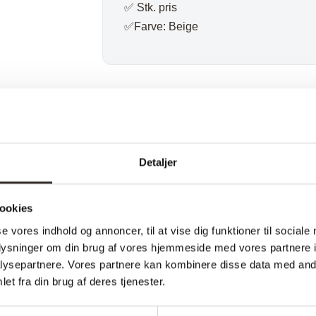
✅ Stk. pris
✅Farve: Beige
Varenummer (SKU):
2406-DK
Kategori:
Kr
Specifikationer:
Detaljer
Model:
ookies
I udstilling:
se vores indhold og annoncer, til at vise dig funktioner til sociale
Materiale:
oplysninger om din brug af vores hjemmeside med vores partnere i
ysepartnere. Vores partnere kan kombinere disse data med andr
Farve:
et fra din brug af deres tjenester.
Længde: