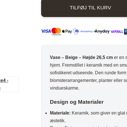
-
ord
Stole i træ
Lammeskind og hy
TILFØJ TIL KURV
Højde
n
Stole med
Vitrineskab
26,5
rd
drejefod
Spisebord
cm
antal
bord
Spisebordssæt
Udemøbler
Spejle
Vase – Beige – Højde 26,5 cm
er en s
etal
Kurve
hjem. Fremstillet i keramik med en smu
Tæpper
sofistikeret udseende. Den runde form 
blomsterarrangementer, planter eller s
Krukker, Vaser & P
vindueskarme.
Kunstige blomster
Vægur
Design og Materialer
Akustikpanel
Materiale:
Keramik, som giver en glat o
Lanterner
æstetik.