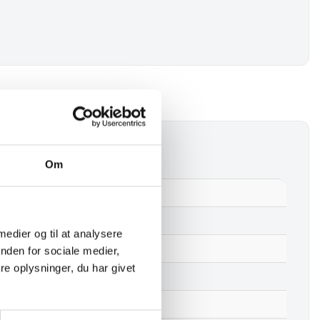
ukker, Vaser & Potter
Om
Vase – Beige
Nej
 medier og til at analysere
Stentøj
nden for sociale medier,
e oplysninger, du har givet
Beige
14,5 cm