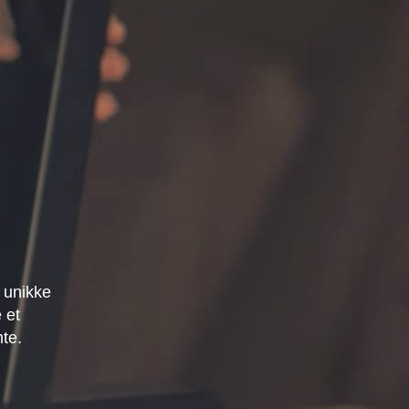
 unikke
 et
mte.