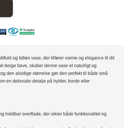
nder
Hylder med laminat
Væghylder
Reoler
tilfuld og tidløs vase, der tilfører varme og elegance til dit
k beige farve, skaber denne vase et naturligt og
og den alsidige størrelse gør den perfekt til både små
om en dekorativ detalje på hylder, borde eller
otter
g holdbar overflade, der sikrer både funktionalitet og