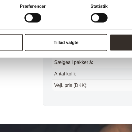
Bredde:
Præferencer
Statistik
Højde:
Vægt (brutto):
Vægt (netto):
Tillad valgte
Samle info:
Sælges i pakker á:
Antal kolli:
Vejl. pris (DKK):