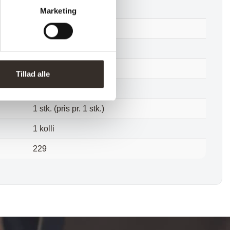
14,5 cm
Marketing
26,5 cm
1,4 kg
1,1 kg
Tillad alle
Samlet
1 stk. (pris pr. 1 stk.)
1 kolli
229