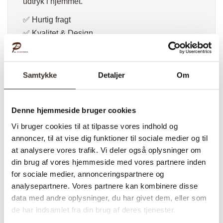
udtryk i hjemmet.
✅ Hurtig fragt
✅ Kvalitet & Design
✅ 14 dages fuld returret
✅ Levering: 1-3 dage
✅ Stk. pris
Samtykke
Detaljer
Om
✅Farve: Natur
Denne hjemmeside bruger cookies
Vi bruger cookies til at tilpasse vores indhold og
Varenummer (SKU):
3263-DK
Kategorier:
Hylder & reoler
,
annoncer, til at vise dig funktioner til sociale medier og til
Væghylder
at analysere vores trafik. Vi deler også oplysninger om
din brug af vores hjemmeside med vores partnere inden
for sociale medier, annonceringspartnere og
analysepartnere. Vores partnere kan kombinere disse
Specifikationer:
data med andre oplysninger, du har givet dem, eller som
de har indsamlet fra din brug af deres tjenester.
Model:
Townsville Væghylde med