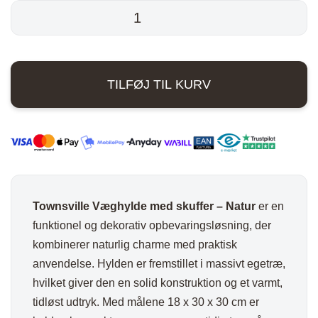
pris
pris
Townsville
Væghylde
var:
er:
med
750,00 kr..
540,00 kr..
skuffer
TILFØJ TIL KURV
-
Natur
antal
Townsville Væghylde med skuffer – Natur
er en
funktionel og dekorativ opbevaringsløsning, der
kombinerer naturlig charme med praktisk
anvendelse. Hylden er fremstillet i massivt egetræ,
hvilket giver den en solid konstruktion og et varmt,
tidløst udtryk. Med målene 18 x 30 x 30 cm er