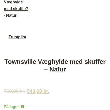
Trustpilot
Townsville Væghylde med skuffer
– Natur
750,00
kr.
Den
540,00
kr.
Den
oprindelige
aktuelle
På lager