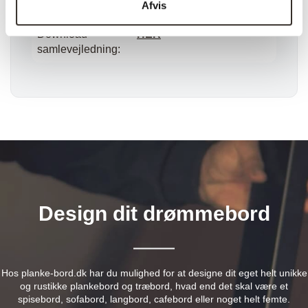
Afvis
Vejl. pris (DKK):
750
Download
HER
samlevejledning:
Design dit drømmebord
Hos planke-bord.dk har du mulighed for at designe dit eget helt unikke
og rustikke plankebord og træbord, hvad end det skal være et
spisebord, sofabord, langbord, cafebord eller noget helt femte.