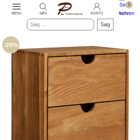
0
MENU
SØG
KONTO
KURV
Søg
efter:
-
28%