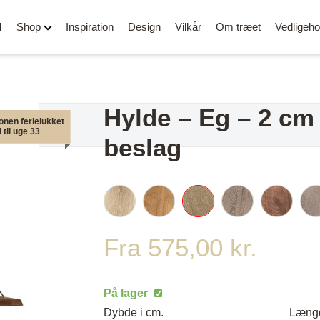
M
Shop
Inspiration
Design
Vilkår
Om træet
Vedligeho
Hylde – Eg – 2 cm
onen ferielukket
 til uge 33
beslag
Alle spisebordsstole
OUTLET
Barstole
Stole med
Skærebrætter
armlæn
Kontorstole
Belysning
Fra
575,00
kr.
Loungestole og lænestole
Stole i læder
Bænke og puf
/ Rund
Stole i PU læder
Tøjstativer og knag
På lager
Stole i stof
Side- og sofaborde
Dybde i cm.
Længd