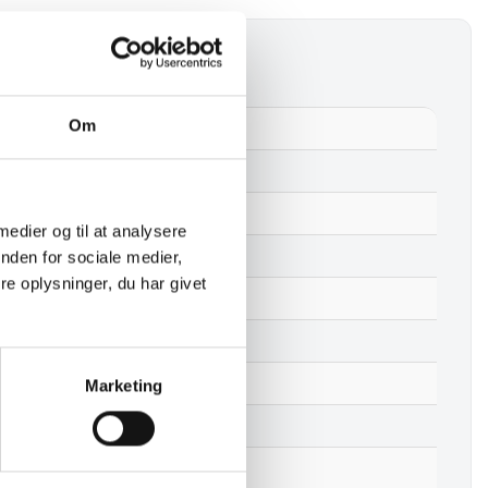
Om
Hylde Eg
Ja
Eg
 medier og til at analysere
Ibenholt olie
nden for sociale medier,
e oplysninger, du har givet
2 cm
15 – 20 – 25 – 30 – 35 cm
Fra 50 cm til 250 cm
Marketing
U samlet
Fra 1 – 9 kg