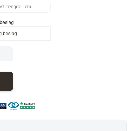
nder
Hylder med laminat
Væghylder
beslag
Reoler
g beslag
otter