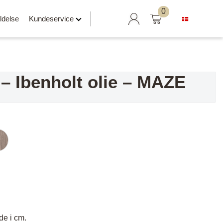
Søg
0
ldelse
Kundeservice
efter:
 – Ibenholt olie – MAZE
Hylder klar til salg
Svævehylder
Hylder uden beslag
Hylder med læderrem
er
Hylder med Maze beslag
Hylder med rør
e i cm.