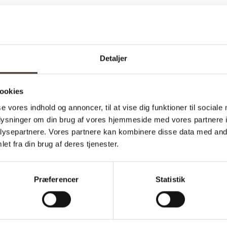
Specifikationer:
Detaljer
Model:
I udstilling:
ookies
Materiale:
se vores indhold og annoncer, til at vise dig funktioner til sociale
Farve:
oplysninger om din brug af vores hjemmeside med vores partnere i
ysepartnere. Vores partnere kan kombinere disse data med andr
Tykkelse:
et fra din brug af deres tjenester.
Bredde
Længde:
Præferencer
Statistik
Samle info:
Vægt: