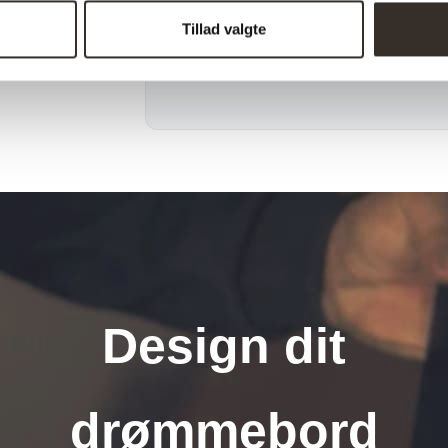
Pr. kolli:
Tillad valgte
Afhentning muligt:
Design dit
drømmebord