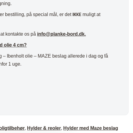
gning.
er bestilling, på special mål, er det
muligt at
IKKE
 at kontakte os på
info@planke-bord.dk
.
d olie 4
cm?
Ibenholt olie – MAZE beslag allerede i dag og få
nfor 1 uge.
oligtilbehør
,
Hylder & reoler
,
Hylder med Maze beslag