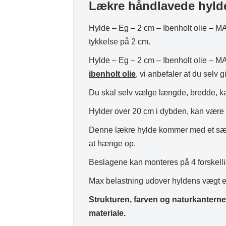
Plaider
Lækre håndlavede hylde
beslag
antal
Hylde – Eg – 2 cm – Ibenholt olie – M
tykkelse på 2 cm.
Hylde – Eg – 2 cm – Ibenholt olie – 
ibenholt olie
, vi anbefaler at du selv g
Du skal selv vælge længde, bredde, ka
Hylder over 20 cm i dybden, kan være 
Denne lækre hylde kommer med et sæt M
at hænge op.
Beslagene kan monteres på 4 forskellig
Max belastning udover hyldens vægt e
Strukturen, farven og naturkanterne v
materiale.