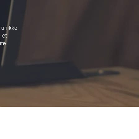
 unikke
 et
mte.