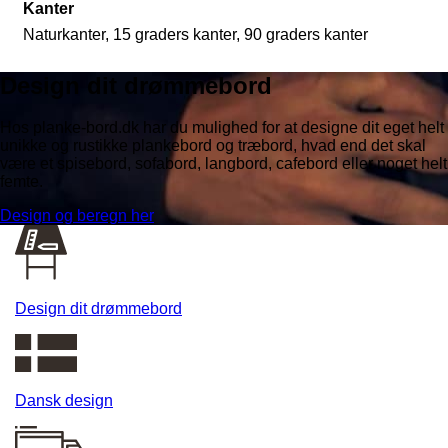
Kanter
Naturkanter, 15 graders kanter, 90 graders kanter
Design dit drømmebord
Hos planke-bord.dk har du mulighed for at designe dit eget helt
unikke og rustikke plankebord og træbord, hvad end det skal
være et spisebord, sofabord, langbord, cafebord eller noget helt
femte.
Design og beregn her
Design dit drømmebord
Dansk design