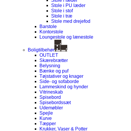
Stole i læder
Stole i PU læder
Stole i stof
Stole i træ
Stole med drejefod
Barstole
Kontorstole
Loungestole og lænestole
Boligtilbehør
OUTLET
Skærebrætter
Belysning
Bænke og puf
Tøjstativer og knager
Side- og sofaborde
Lammeskind og hynder
Vitrineskab
Spisebord
Spisebordssæt
Udemøbler
Spejle
Kurve
Tæpper
Krukker, Vaser & Potter