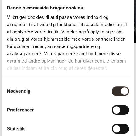
Denne hjemmeside bruger cookies
Vi bruger cookies til at tilpasse vores indhold og
annoncer, til at vise dig funktioner til sociale medier og til
at analysere vores trafik. Vi deler også oplysninger om
din brug af vores hjemmeside med vores partnere inden
for sociale medier, annonceringspartnere og
analysepartnere. Vores partnere kan kombinere disse
Trustpilot
data med andre oplysninger, du har givet dem, eller som
de har indsamlet fra din brug af deres tjenester.
Hylde – Eg – 4 cm – Natur
Samtykkevalg
olie – Læderstrop
Nødvendig
Præferencer
På lager
Statistik