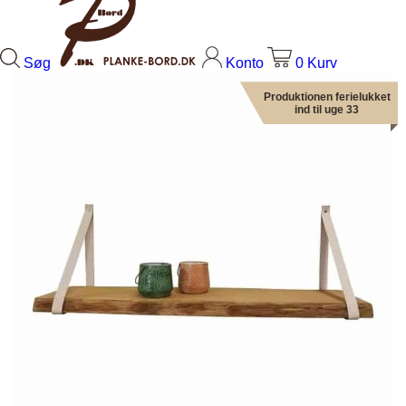
Søg
Konto
0
Kurv
Produktionen ferielukket
ind til uge 33