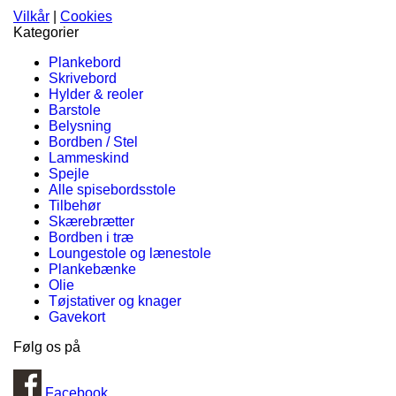
Vilkår
|
Cookies
Kategorier
Plankebord
Skrivebord
Hylder & reoler
Barstole
Belysning
Bordben / Stel
Lammeskind
Spejle
Alle spisebordsstole
Tilbehør
Skærebrætter
Bordben i træ
Loungestole og lænestole
Plankebænke
Olie
Tøjstativer og knager
Gavekort
Følg os på
Facebook