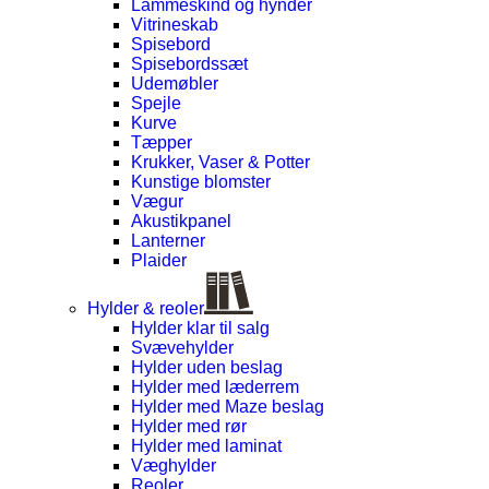
Lammeskind og hynder
Vitrineskab
Spisebord
Spisebordssæt
Udemøbler
Spejle
Kurve
Tæpper
Krukker, Vaser & Potter
Kunstige blomster
Vægur
Akustikpanel
Lanterner
Plaider
Hylder & reoler
Hylder klar til salg
Svævehylder
Hylder uden beslag
Hylder med læderrem
Hylder med Maze beslag
Hylder med rør
Hylder med laminat
Væghylder
Reoler