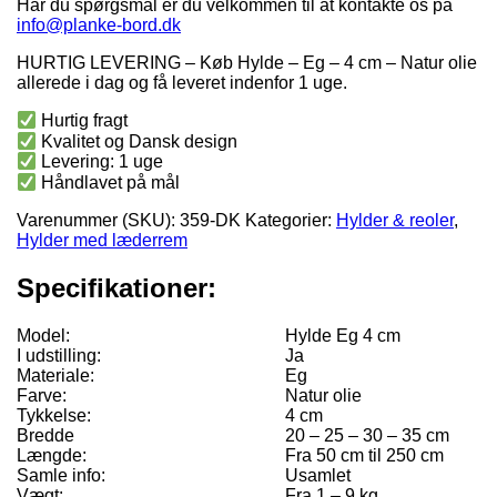
Har du spørgsmål er du velkommen til at kontakte os på
info@planke-bord.dk
HURTIG LEVERING – Køb Hylde – Eg – 4 cm – Natur olie
allerede i dag og få leveret indenfor 1 uge.
Hurtig fragt
Kvalitet og Dansk design
Levering: 1 uge
Håndlavet på mål
Varenummer (SKU):
359-DK
Kategorier:
Hylder & reoler
,
Hylder med læderrem
Specifikationer:
Model:
Hylde Eg 4 cm
I udstilling:
Ja
Materiale:
Eg
Farve:
Natur olie
Tykkelse:
4 cm
Bredde
20 – 25 – 30 – 35 cm
Længde:
Fra 50 cm til 250 cm
Samle info:
Usamlet
Vægt:
Fra 1 – 9 kg