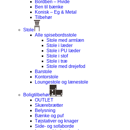
Bordben – Hvide
Ben til bænke
Konisk – Eg & Metal
Tilbehør
Stole
Alle spisebordsstole
Stole med armlæn
Stole i læder
Stole i PU læder
Stole i stof
Stole i træ
Stole med drejefod
Barstole
Kontorstole
Loungestole og lænestole
Boligtilbehør
OUTLET
Skærebrætter
Belysning
Bænke og puf
Tøjstativer og knager
Side- og sofaborde