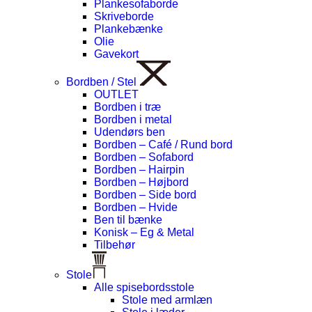
Plankesofaborde
Skriveborde
Plankebænke
Olie
Gavekort
Bordben / Stel
OUTLET
Bordben i træ
Bordben i metal
Udendørs ben
Bordben – Café / Rund bord
Bordben – Sofabord
Bordben – Hairpin
Bordben – Højbord
Bordben – Side bord
Bordben – Hvide
Ben til bænke
Konisk – Eg & Metal
Tilbehør
Stole
Alle spisebordsstole
Stole med armlæn