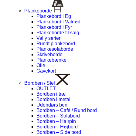
Plankeborde
Plankebord i Eg
Plankebord i Valnød
Plankebord i Fyr
Plankeborde til salg
Vally serien
Rundt plankebord
Plankesofaborde
Skriveborde
Plankebænke
Olie
Gavekort
Bordben / Stel
OUTLET
Bordben i træ
Bordben i metal
Udendørs ben
Bordben – Café / Rund bord
Bordben – Sofabord
Bordben – Hairpin
Bordben – Højbord
Bordben – Side bord