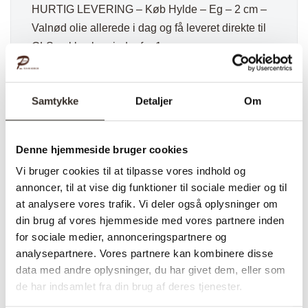
HURTIG LEVERING – Køb Hylde – Eg – 2 cm –
Valnød olie allerede i dag og få leveret direkte til
GLS pakkeshop indenfor 1 uge.
Har du set denne
Hylde 4 cm
?
Hurtig fragt
Samtykke
Detaljer
Om
Kvalitet og Dansk design
Levering: 1 uge
Denne hjemmeside bruger cookies
Håndlavet på mål
Vi bruger cookies til at tilpasse vores indhold og
På Facebook poster vi jævnligt inspiration og
annoncer, til at vise dig funktioner til sociale medier og til
nyheder, følg med
HER
at analysere vores trafik. Vi deler også oplysninger om
din brug af vores hjemmeside med vores partnere inden
for sociale medier, annonceringspartnere og
analysepartnere. Vores partnere kan kombinere disse
Varenummer (SKU):
368-DK
Kategorier:
Hylder & reoler
,
data med andre oplysninger, du har givet dem, eller som
Hylder med læderrem
de har indsamlet fra din brug af deres tjenester.