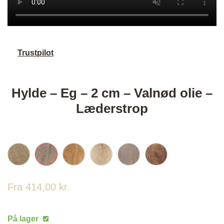
Trustpilot
Hylde – Eg – 2 cm – Valnød olie –
Læderstrop
Fra
414,00
kr.
På lager