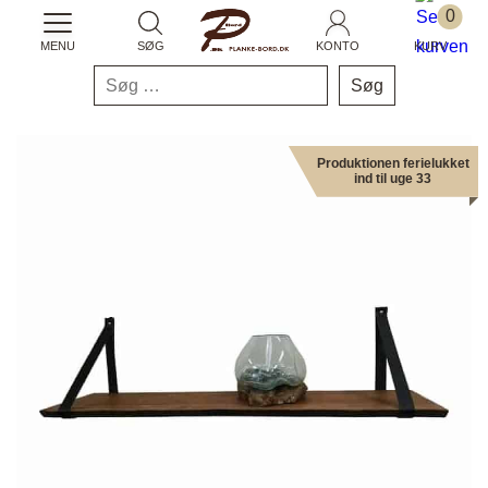
0
MENU
SØG
KONTO
KURV
Søg
efter:
Produktionen ferielukket
ind til uge 33