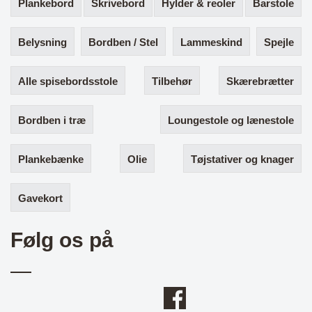
Plankebord
Skrivebord
Hylder & reoler
Barstole
Belysning
Bordben / Stel
Lammeskind
Spejle
Alle spisebordsstole
Tilbehør
Skærebrætter
Bordben i træ
Loungestole og lænestole
Plankebænke
Olie
Tøjstativer og knager
Gavekort
Følg os på