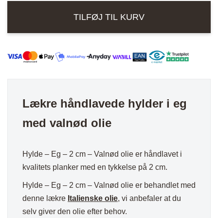
-
TILFØJ TIL KURV
2
cm
-
Valnød
olie
-
Læderstrop
Lækre håndlavede hylder i eg
antal
med valnød olie
Hylde – Eg – 2 cm – Valnød olie er håndlavet i
kvalitets planker med en tykkelse på 2 cm.
Hylde – Eg – 2 cm – Valnød olie er behandlet med
denne lækre
Italienske olie
, vi anbefaler at du
selv giver den olie efter behov.