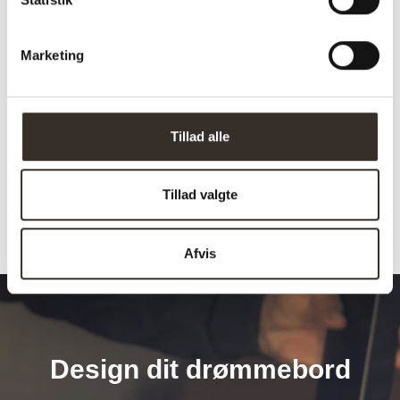
Vægt (netto):
1,2 kg
Samle info:
Samlet
Marketing
Sælges i pakker á:
1 stk. (pris pr. 1 stk.)
Antal kolli:
1 kolli
Tillad alle
Vejl. pris (DKK):
339
Tillad valgte
Afvis
Design dit drømmebord