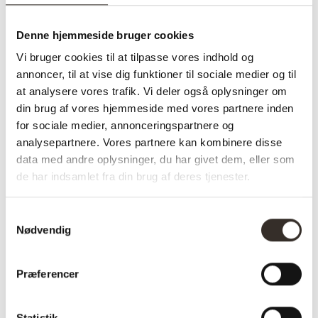
Hylder & reoler
,
Reoler
,
Væghylder
Denne hjemmeside bruger cookies
Vi bruger cookies til at tilpasse vores indhold og
Specifikationer:
annoncer, til at vise dig funktioner til sociale medier og til
at analysere vores trafik. Vi deler også oplysninger om
din brug af vores hjemmeside med vores partnere inden
Model:
Bern Væghylde – Natur
for sociale medier, annonceringspartnere og
I udstilling:
Nej
analysepartnere. Vores partnere kan kombinere disse
data med andre oplysninger, du har givet dem, eller som
Materiale:
Stål, Fyr
de har indsamlet fra din brug af deres tjenester.
Farve:
Natur
Samtykkevalg
Længde:
21 cm
Nødvendig
Bredde:
50 cm
Præferencer
Højde:
52 cm
Vægt (brutto):
2,2 kg
Statistik