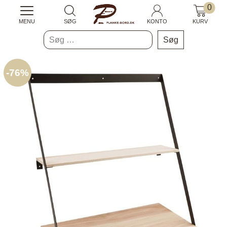
0
MENU
SØG
KONTO
KURV
Søg
efter:
-
76%