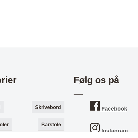
rier
Følg os på
d
Skrivebord
Facebook
oler
Barstole
Instagram