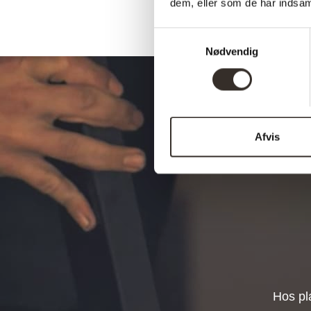
dem, eller som de har indsaml
Samtykkevalg
Nødvendig
Afvis
Hos pl