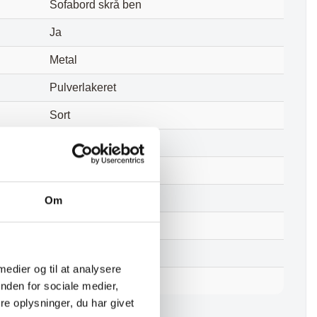
Sofabord skrå ben
Ja
Metal
Pulverlakeret
Sort
40 cm
50 cm
5 kg
Om
100 kg
2 stk.
 medier og til at analysere
Ja
nden for sociale medier,
e oplysninger, du har givet