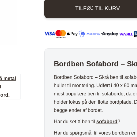
Skrå
ord
Stole i træ
Lammeskind og hy
TILFØJ TIL KURV
ben
n
Stole med
Vitrineskab
antal
rd
drejefod
Spisebord
bord
Spisebordssæt
Udemøbler
Spejle
Bordben Sofabord – Skr
etal
Kurve
Tæpper
Bordben Sofabord – Skrå ben til sofabor
huller til montering. Udført i 40 x 80 m
Krukker, Vaser & P
mest populære ben til sofaborde, da en 
Kunstige blomster
holder fokus på den flotte bordplade. D
Vægur
begge ender af bordet.
Akustikpanel
Har du set X ben til
sofabord
?
Lanterner
Har du spørgsmål til vores bordben er 