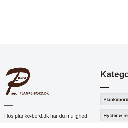
Katego
Plankebor
Hos planke-bord.dk har du mulighed
Hylder & re
for at designe dit eget helt unikke og