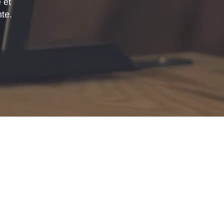
 et
mte.