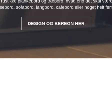
 rustikke plankebord og træbord, hvad end det skal være
sebord, sofabord, langbord, cafebord eller noget helt fe
DESIGN OG BEREGN HER