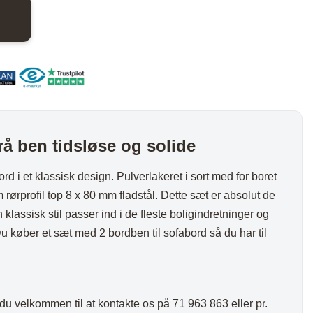
nder
Hylder med laminat
Væghylder
Reoler
å ben tidsløse og solide
d i et klassisk design. Pulverlakeret i sort med for boret
m rørprofil top 8 x 80 mm fladstål. Dette sæt er absolut de
otter
klassisk stil passer ind i de fleste boligindretninger og
u køber et sæt med 2 bordben til sofabord så du har til
du velkommen til at kontakte os på 71 963 863 eller pr.