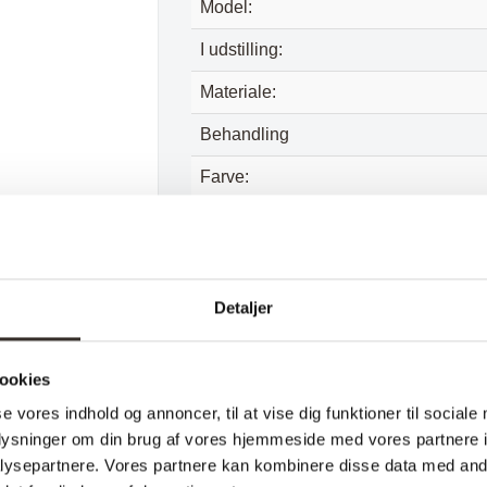
Model:
I udstilling:
Materiale:
Behandling
Farve:
Total højde
Bredde:
Vægt pr. stk.:
Detaljer
Belastning pr stk.:
ookies
Pr. kolli:
se vores indhold og annoncer, til at vise dig funktioner til sociale
Afhentning muligt:
oplysninger om din brug af vores hjemmeside med vores partnere i
ysepartnere. Vores partnere kan kombinere disse data med andr