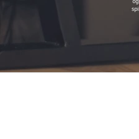
og
spi