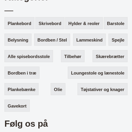
Plankebord
Skrivebord
Hylder & reoler
Barstole
Belysning
Bordben / Stel
Lammeskind
Spejle
Alle spisebordsstole
Tilbehør
Skærebrætter
Bordben i træ
Loungestole og lænestole
Plankebænke
Olie
Tøjstativer og knager
Gavekort
Følg os på