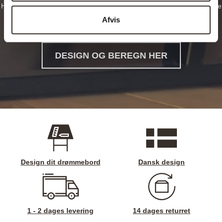
Hos planke-bord.dk har du mulighed for at designe dit eget helt unikke
og rustikke plankebord og træbord, hvad end det skal være et
Afvis
spisebord, sofabord, langbord, cafebord eller noget helt femte.
DESIGN OG BEREGN HER
Design dit drømmebord
Dansk design
1 - 2 dages levering
14 dages returret