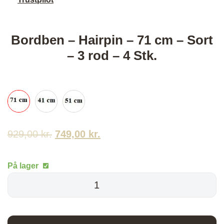
Bordben – Hairpin – 71 cm – Sort
– 3 rod – 4 Stk.
929,00
kr.
Den
749,00
kr.
Den
oprindelige
aktuelle
På lager
pris
pris
Bordben
-
var:
er:
Hairpin
929,00 kr..
749,00 kr..
-