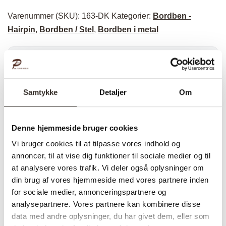
Varenummer (SKU):
163-DK
Kategorier:
Bordben -
Hairpin
,
Bordben / Stel
,
Bordben i metal
Specifikationer:
Samtykke
Detaljer
Om
Model:
Hairpin 71 cm 3 rod
I udstilling:
Ja
Denne hjemmeside bruger cookies
Materiale:
Metal
Vi bruger cookies til at tilpasse vores indhold og
annoncer, til at vise dig funktioner til sociale medier og til
Behandling
Pulverlakeret
at analysere vores trafik. Vi deler også oplysninger om
Farve:
Sort
din brug af vores hjemmeside med vores partnere inden
for sociale medier, annonceringspartnere og
Total højde
71 cm
analysepartnere. Vores partnere kan kombinere disse
Tykkelse:
10 mm
data med andre oplysninger, du har givet dem, eller som