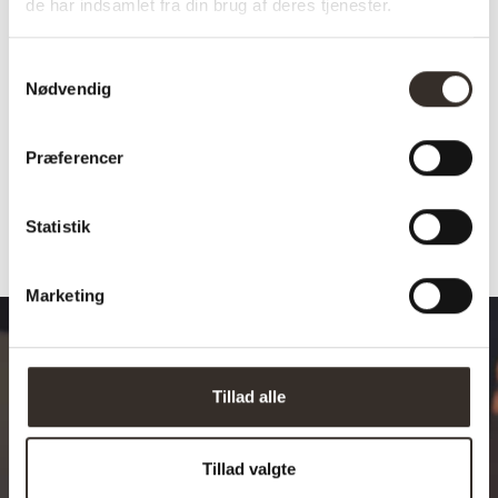
de har indsamlet fra din brug af deres tjenester.
Vægt pr. stk.:
2,5 kg
Belastning pr stk.:
45 kg
Samtykkevalg
Nødvendig
Pr. kolli:
4 stk.
Afhentning muligt:
Ja
Præferencer
Statistik
Marketing
Tillad alle
Design dit drømmebord
Tillad valgte