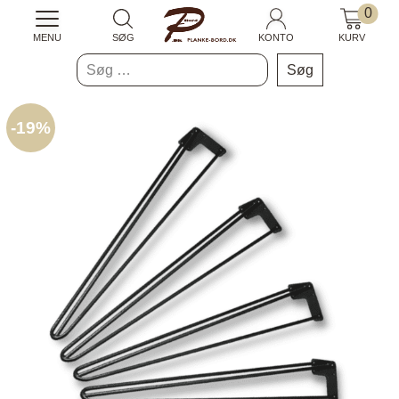
0
MENU
SØG
KONTO
KURV
Søg
efter:
-
19%