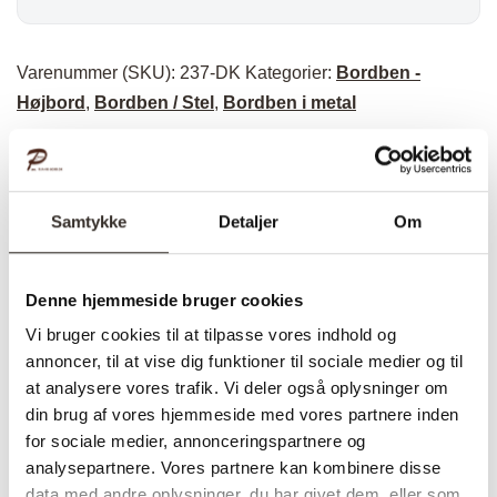
Varenummer (SKU):
237-DK
Kategorier:
Bordben -
Højbord
,
Bordben / Stel
,
Bordben i metal
Specifikationer:
Samtykke
Detaljer
Om
Model:
Base høj
I udstilling:
Nej
Denne hjemmeside bruger cookies
Vi bruger cookies til at tilpasse vores indhold og
Materiale:
Metal
annoncer, til at vise dig funktioner til sociale medier og til
Behandling
Pulverlakeret
at analysere vores trafik. Vi deler også oplysninger om
din brug af vores hjemmeside med vores partnere inden
Farve:
Sort
for sociale medier, annonceringspartnere og
Total højde
100 cm
analysepartnere. Vores partnere kan kombinere disse
data med andre oplysninger, du har givet dem, eller som