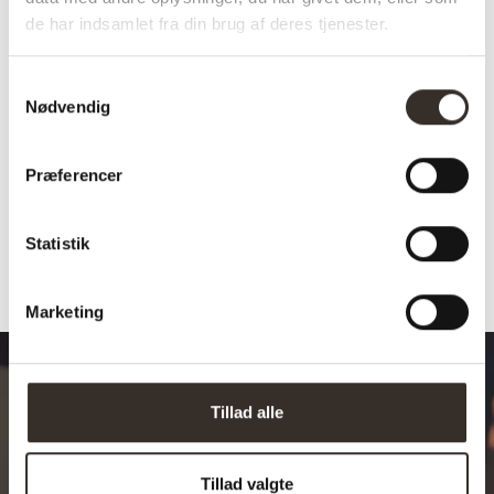
Bredde:
Se tekst
de har indsamlet fra din brug af deres tjenester.
Vægt:
8,3 kg
Samtykkevalg
Belastning pr stk.:
100 kg
Nødvendig
Pr. kolli:
2 stk.
Præferencer
Afhentning muligt:
Nej
Statistik
Marketing
Tillad alle
Design dit drømmebord
Tillad valgte