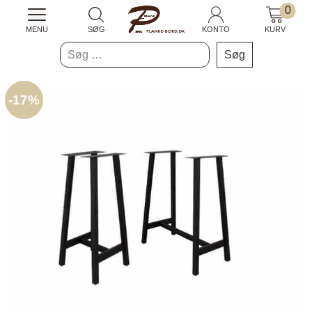
0
MENU
SØG
KONTO
KURV
Søg
efter:
-
17%