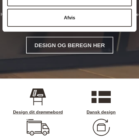
Hos planke-bord.dk har du mulighed for at designe dit eget helt unikke
Afvis
og rustikke plankebord og træbord, hvad end det skal være et
spisebord, sofabord, langbord, cafebord eller noget helt femte.
DESIGN OG BEREGN HER
Design dit drømmebord
Dansk design