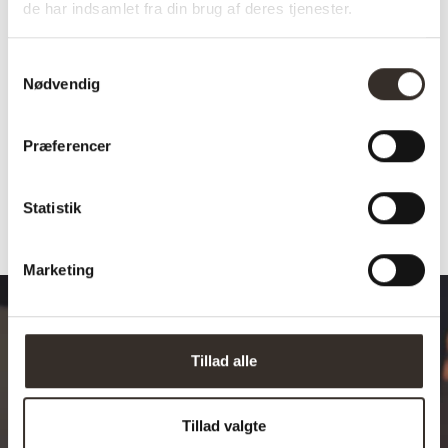
de har indsamlet fra din brug af deres tjenester.
Vægt pr. stk.:
2,5 kg
Samtykkevalg
Belastning pr stk.:
200 kg
Nødvendig
Pr. kolli:
2 stk.
Afhentning muligt:
Ja
Præferencer
Statistik
Marketing
Tillad alle
Design dit drømmebord
Tillad valgte