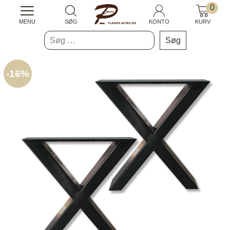
0
MENU
SØG
KONTO
KURV
Søg
efter:
-
16%