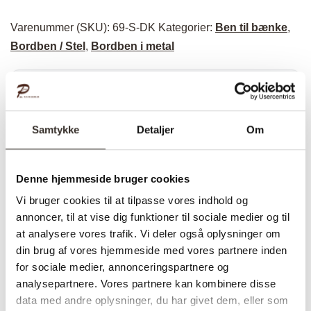
Varenummer (SKU):
69-S-DK
Kategorier:
Ben til bænke
,
Bordben / Stel
,
Bordben i metal
Specifikationer:
Samtykke
Detaljer
Om
Model:
Ben til bænk krydsstel
I udstilling:
Ja
Denne hjemmeside bruger cookies
Materiale:
Metal
Vi bruger cookies til at tilpasse vores indhold og
annoncer, til at vise dig funktioner til sociale medier og til
Behandling
Pulverlakeret
at analysere vores trafik. Vi deler også oplysninger om
Farve:
Sort
din brug af vores hjemmeside med vores partnere inden
for sociale medier, annonceringspartnere og
Total højde
40 cm
analysepartnere. Vores partnere kan kombinere disse
data med andre oplysninger, du har givet dem, eller som
Bredde:
Top 30 cm bund 30 cm