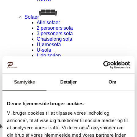
Sofaer
Alle sofaer
2 personers sofa
3 personers sofa
Chaiselong sofa
Hjørnesofa
U-sofa
Lido serien
Sofaben
Inspiration
Design
Vilkår
Samtykke
Detaljer
Om
Om træet
Vedligeholdelse
Kundeservice
Levering
Denne hjemmeside bruger cookies
Returnering
Reklamation
Vi bruger cookies til at tilpasse vores indhold og
Kontakt
annoncer, til at vise dig funktioner til sociale medier og til
Menu
at analysere vores trafik. Vi deler også oplysninger om
din brug af vores hjemmeside med vores partnere inden