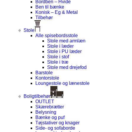
Bordben – Hvide
Ben til bænke
Konisk – Eg & Metal
Tilbehør
Stole
Alle spisebordsstole
Stole med armlæn
Stole i læder
Stole i PU læder
Stole i stof
Stole i træ
Stole med drejefod
Barstole
Kontorstole
Loungestole og lænestole
Boligtilbehør
OUTLET
Skærebrætter
Belysning
Bænke og puf
Tøjstativer og knager
Side- og sofaborde