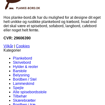
Hos planke-bord.dk har du mulighed for at designe dit eget
helt unikke og rustikke plankebord og træbord, hvad end
det skal være et spisebord, sofabord, langbord, cafebord
eller noget helt femte.
CVR: 29606390
Vilkår
|
Cookies
Kategorier
Plankebord
Skrivebord
Hylder & reoler
Barstole
Belysning
Bordben / Stel
Lammeskind
Spejle
Alle spisebordsstole
Tilbehør
Skærebrætter
Bordben i træ