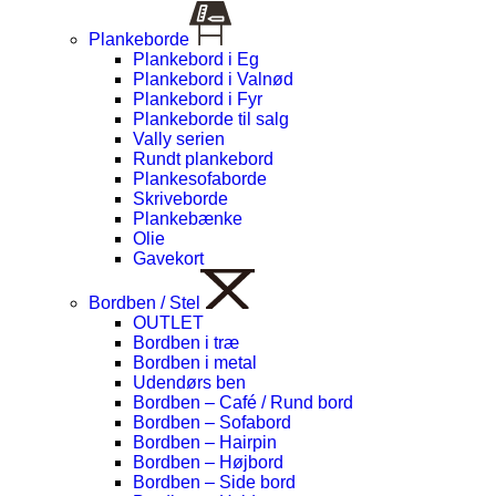
Plankeborde
Plankebord i Eg
Plankebord i Valnød
Plankebord i Fyr
Plankeborde til salg
Vally serien
Rundt plankebord
Plankesofaborde
Skriveborde
Plankebænke
Olie
Gavekort
Bordben / Stel
OUTLET
Bordben i træ
Bordben i metal
Udendørs ben
Bordben – Café / Rund bord
Bordben – Sofabord
Bordben – Hairpin
Bordben – Højbord
Bordben – Side bord