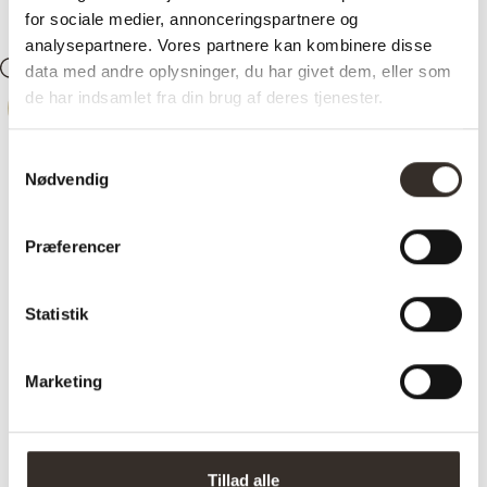
for sociale medier, annonceringspartnere og
analysepartnere. Vores partnere kan kombinere disse
data med andre oplysninger, du har givet dem, eller som
Søg
Konto
0
Kurv
de har indsamlet fra din brug af deres tjenester.
-
36%
Samtykkevalg
Nødvendig
Præferencer
Statistik
Marketing
Tillad alle