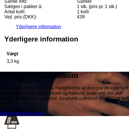
Samle info:
Samlet
Sælges i pakker á:
1 stk. (pris pr. 1 stk.)
Antal kolli:
1 kolli
Vejl. pris (DKK):
439
Yderligere information
Yderligere information
Vægt
3,3 kg
Design dit drømmebord
Hos planke-bord.dk har du mulighed for at designe dit eget helt
unikke og rustikke plankebord og træbord, hvad end det skal
være et spisebord, sofabord, langbord, cafebord eller noget helt
femte.
Design og beregn her