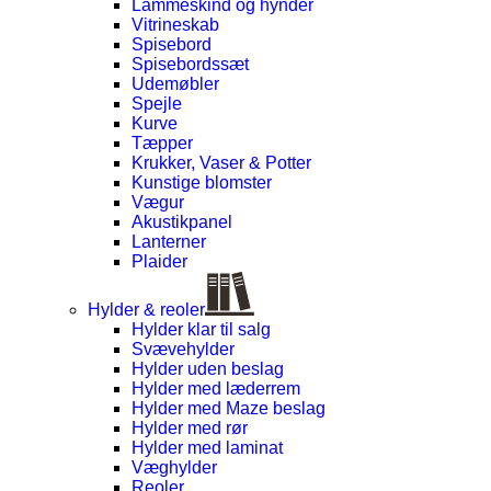
Lammeskind og hynder
Vitrineskab
Spisebord
Spisebordssæt
Udemøbler
Spejle
Kurve
Tæpper
Krukker, Vaser & Potter
Kunstige blomster
Vægur
Akustikpanel
Lanterner
Plaider
Hylder & reoler
Hylder klar til salg
Svævehylder
Hylder uden beslag
Hylder med læderrem
Hylder med Maze beslag
Hylder med rør
Hylder med laminat
Væghylder
Reoler