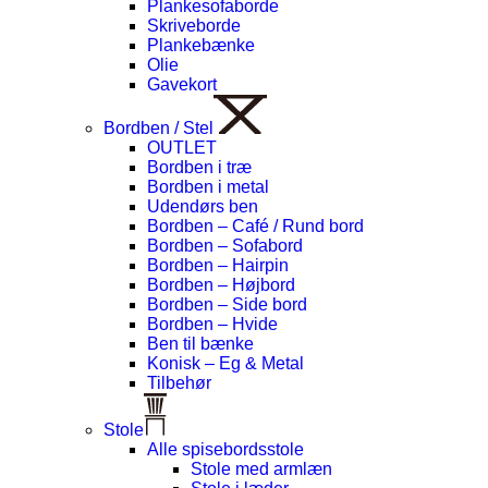
Plankesofaborde
Skriveborde
Plankebænke
Olie
Gavekort
Bordben / Stel
OUTLET
Bordben i træ
Bordben i metal
Udendørs ben
Bordben – Café / Rund bord
Bordben – Sofabord
Bordben – Hairpin
Bordben – Højbord
Bordben – Side bord
Bordben – Hvide
Ben til bænke
Konisk – Eg & Metal
Tilbehør
Stole
Alle spisebordsstole
Stole med armlæn