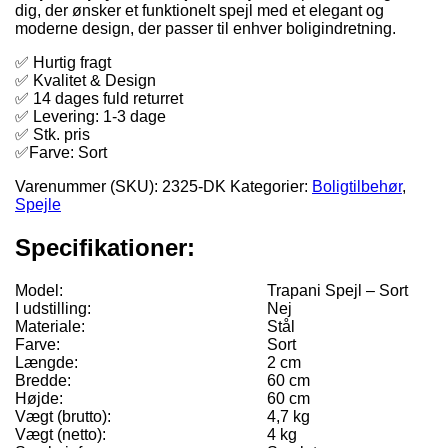
dig, der ønsker et funktionelt spejl med et elegant og
moderne design, der passer til enhver boligindretning.
✅ Hurtig fragt
✅ Kvalitet & Design
✅ 14 dages fuld returret
✅ Levering: 1-3 dage
✅ Stk. pris
✅Farve: Sort
Varenummer (SKU):
2325-DK
Kategorier:
Boligtilbehør
,
Spejle
Specifikationer:
Model:
Trapani Spejl – Sort
I udstilling:
Nej
Materiale:
Stål
Farve:
Sort
Længde:
2 cm
Bredde:
60 cm
Højde:
60 cm
Vægt (brutto):
4,7 kg
Vægt (netto):
4 kg