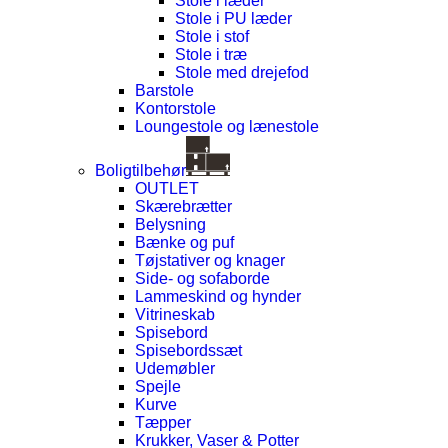
Stole i læder
Stole i PU læder
Stole i stof
Stole i træ
Stole med drejefod
Barstole
Kontorstole
Loungestole og lænestole
Boligtilbehør
OUTLET
Skærebrætter
Belysning
Bænke og puf
Tøjstativer og knager
Side- og sofaborde
Lammeskind og hynder
Vitrineskab
Spisebord
Spisebordssæt
Udemøbler
Spejle
Kurve
Tæpper
Krukker, Vaser & Potter