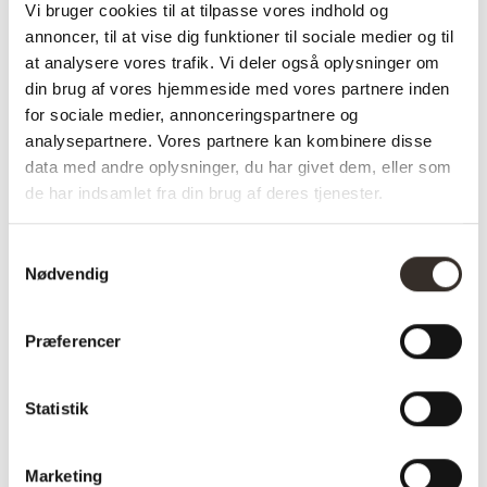
Vi bruger cookies til at tilpasse vores indhold og
annoncer, til at vise dig funktioner til sociale medier og til
Specifikationer:
at analysere vores trafik. Vi deler også oplysninger om
din brug af vores hjemmeside med vores partnere inden
Model:
Pilke P18 wall
for sociale medier, annonceringspartnere og
I udstilling:
Nej
analysepartnere. Vores partnere kan kombinere disse
data med andre oplysninger, du har givet dem, eller som
Materiale:
Birke krydsfiner
de har indsamlet fra din brug af deres tjenester.
Farve:
Hvid
Samtykkevalg
Højde:
23,5 cm
Nødvendig
Bredde:
18 cm + 5 cm
Præferencer
Længde:
18 cm
Samle info:
Samlet
Statistik
Vægt pr. stk.:
0,5 kg
Marketing
Pr. kolli:
1 stk.