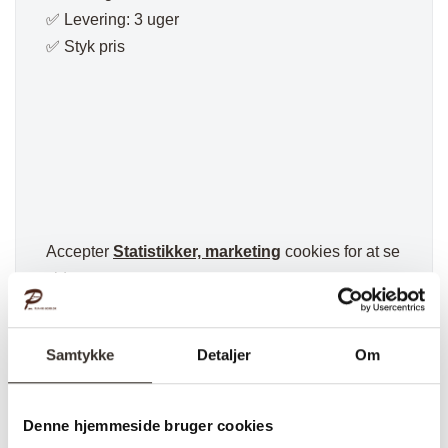
✅ Levering: 3 uger
✅ Styk pris
Accepter
Statistikker, marketing
cookies for at se
video.
Samtykke
Detaljer
Om
Varenummer (SKU):
861-DK
Kategorier:
Belysning
,
Boligtilbehør
,
Pilke Signature serien
,
Væglampe
Denne hjemmeside bruger cookies