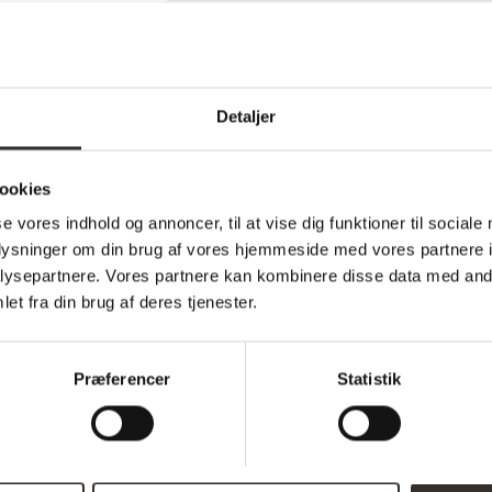
Specifikationer:
Model:
Detaljer
I udstilling:
ookies
Materiale:
se vores indhold og annoncer, til at vise dig funktioner til sociale
Farve:
oplysninger om din brug af vores hjemmeside med vores partnere i
ysepartnere. Vores partnere kan kombinere disse data med andr
Højde:
et fra din brug af deres tjenester.
Bredde:
Længde:
Præferencer
Statistik
Samle info:
Vægt pr. stk.: