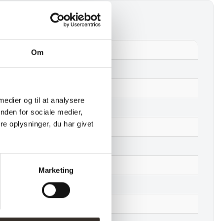
Pilke P30/70 pendel
Om
Nej
Birke krydsfiner
 medier og til at analysere
Birk
nden for sociale medier,
e oplysninger, du har givet
70 cm
30 cm
30 cm
Marketing
Samlet
1,2 kg