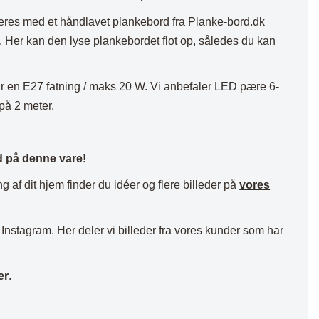
res med et håndlavet plankebord fra Planke-bord.dk
. Her kan den lyse plankebordet flot op, således du kan
ar en E27 fatning / maks 20 W. Vi anbefaler LED pære 6-
på 2 meter.
id på denne vare!
ng af dit hjem finder du idéer og flere billeder på
vores
nstagram. Her deler vi billeder fra vores kunder som har
.
er
.