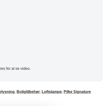
es for at se video.
elysning
,
Boligtilbehør
,
Loftslampe
,
Pilke Signature