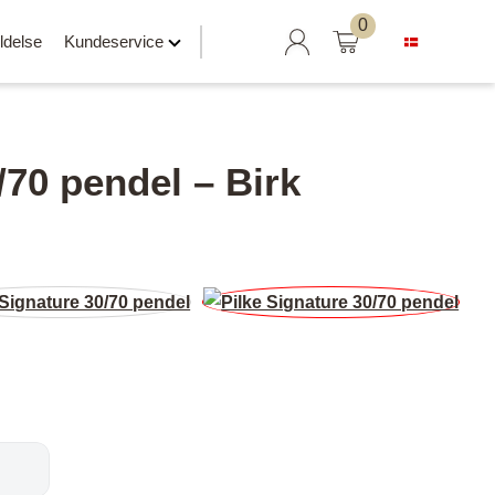
Søg
0
ldelse
Kundeservice
efter:
/70 pendel – Birk
Hylder klar til salg
Svævehylder
Hylder uden beslag
Hylder med læderrem
er
Hylder med Maze beslag
Hylder med rør