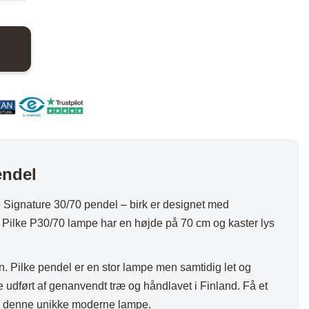
nder
Hylder med laminat
Væghylder
Reoler
endel
otter
ke Signature 30/70 pendel – birk er designet med
 Pilke P30/70 lampe har en højde på 70 cm og kaster lys
 Pilke pendel er en stor lampe men samtidig let og
 udført af genanvendt træ og håndlavet i Finland. Få et
med denne unikke moderne lampe.