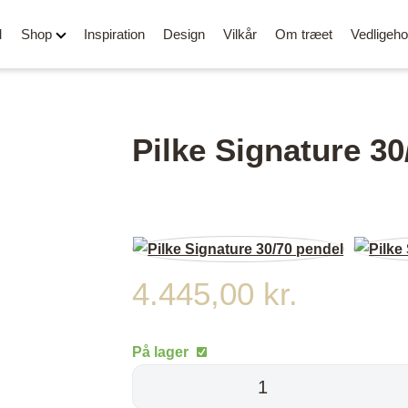
M
Shop
Inspiration
Design
Vilkår
Om træet
Vedligeho
Pilke Signature 30
Alle spisebordsstole
OUTLET
Barstole
Stole med
Skærebrætter
4.445,00
kr.
armlæn
Kontorstole
Belysning
Loungestole og lænestole
Stole i læder
Bænke og puf
På lager
/ Rund
Stole i PU læder
Tøjstativer og knag
Pilke
Stole i stof
Side- og sofaborde
Signature