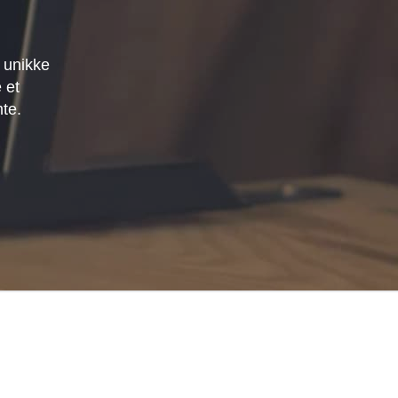
 unikke
 et
mte.