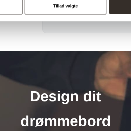
Pr. kolli:
Tillad valgte
Afhentning muligt:
Design dit
drømmebord