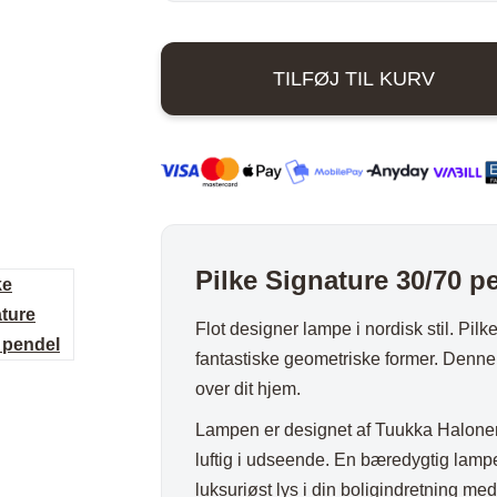
ord
Stole i træ
Lammeskind og hy
30/70
n
Stole med
pendel
Vitrineskab
TILFØJ TIL KURV
-
rd
drejefod
Spisebord
Birk
bord
Spisebordssæt
antal
Udemøbler
Spejle
etal
Kurve
Pilke Signature 30/70 p
Tæpper
Krukker, Vaser & P
Flot designer lampe i nordisk stil. Pil
Kunstige blomster
fantastiske geometriske former. Denne
over dit hjem.
Vægur
Akustikpanel
Lampen er designet af Tuukka Halonen.
luftig i udseende. En bæredygtig lampe
Lanterner
luksuriøst lys i din boligindretning 