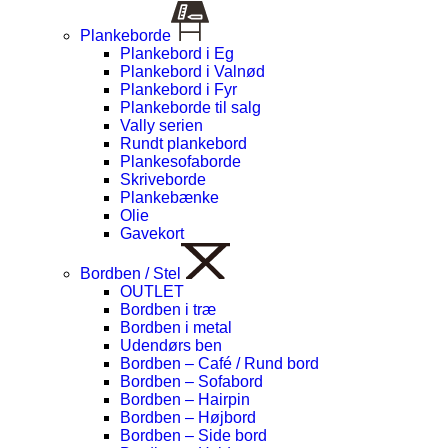
Plankeborde
Plankebord i Eg
Plankebord i Valnød
Plankebord i Fyr
Plankeborde til salg
Vally serien
Rundt plankebord
Plankesofaborde
Skriveborde
Plankebænke
Olie
Gavekort
Bordben / Stel
OUTLET
Bordben i træ
Bordben i metal
Udendørs ben
Bordben – Café / Rund bord
Bordben – Sofabord
Bordben – Hairpin
Bordben – Højbord
Bordben – Side bord