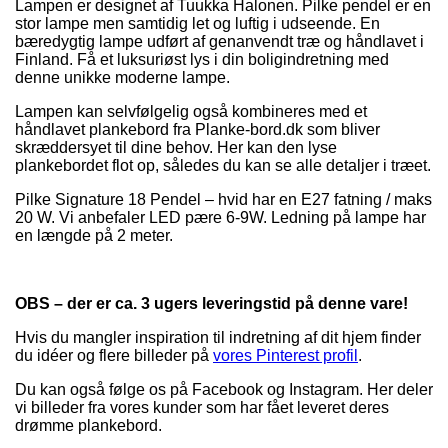
Lampen er designet af Tuukka Halonen. Pilke pendel er en
stor lampe men samtidig let og luftig i udseende. En
bæredygtig lampe udført af genanvendt træ og håndlavet i
Finland. Få et luksuriøst lys i din boligindretning med
denne unikke moderne lampe.
Lampen kan selvfølgelig også kombineres med et
håndlavet plankebord fra Planke-bord.dk som bliver
skræddersyet til dine behov. Her kan den lyse
plankebordet flot op, således du kan se alle detaljer i træet.
Pilke Signature 18 Pendel – hvid har en E27 fatning / maks
20 W. Vi anbefaler LED pære 6-9W. Ledning på lampe har
en længde på 2 meter.
OBS – der er ca. 3 ugers leveringstid på denne vare!
Hvis du mangler inspiration til indretning af dit hjem finder
du idéer og flere billeder på
vores Pinterest profil
.
Du kan også følge os på Facebook og Instagram. Her deler
vi billeder fra vores kunder som har fået leveret deres
drømme plankebord.