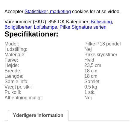
Accepter
Statistikker, marketing
cookies for at se video.
Varenummer (SKU):
858-DK
Kategorier:
Belysning
,
Boligtilbehør
,
Loftslampe
,
Pilke Signature serien
Specifikationer:
Model:
Pilke P18 pendel
I udstilling:
Nej
Materiale:
Birke krydsfiner
Farve:
Hvid
Højde:
23,5 cm
Bredde:
18 cm
Længde:
18 cm
Samle info:
Samlet
Vægt pr. stk.:
0,5 kg
Pr. kolli:
1 stk.
Afhentning muligt:
Nej
Yderligere information