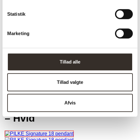
Statistik
Marketing
Tillad alle
Trustpilot
Tillad valgte
Afvis
Pilke Signature 18 pendel
– Hvid