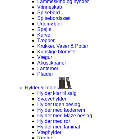
Lammeskind og hynder
Vitrineskab
Spisebord
Spisebordssæt
Udemøbler
Spejle
Kurve
Tæpper
Krukker, Vaser & Potter
Kunstige blomster
Vægur
Akustikpanel
Lanterner
Plaider
Hylder & reoler
Hylder klar til salg
Svævehylder
Hylder uden beslag
Hylder med læderrem
Hylder med Maze beslag
Hylder med rør
Hylder med laminat
Væghylder
Reoler