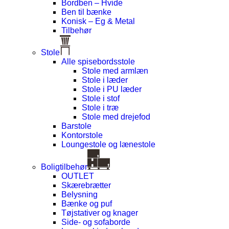
Bordben – Hvide
Ben til bænke
Konisk – Eg & Metal
Tilbehør
Stole
Alle spisebordsstole
Stole med armlæn
Stole i læder
Stole i PU læder
Stole i stof
Stole i træ
Stole med drejefod
Barstole
Kontorstole
Loungestole og lænestole
Boligtilbehør
OUTLET
Skærebrætter
Belysning
Bænke og puf
Tøjstativer og knager
Side- og sofaborde