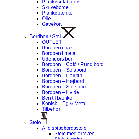
Plankesofaborde
Skriveborde
Plankebænke
Olie
Gavekort
Bordben / Stel
OUTLET
Bordben i træ
Bordben i metal
Udendørs ben
Bordben – Café / Rund bord
Bordben – Sofabord
Bordben – Hairpin
Bordben – Højbord
Bordben – Side bord
Bordben – Hvide
Ben til bænke
Konisk – Eg & Metal
Tilbehør
Stole
Alle spisebordsstole
Stole med armlæn