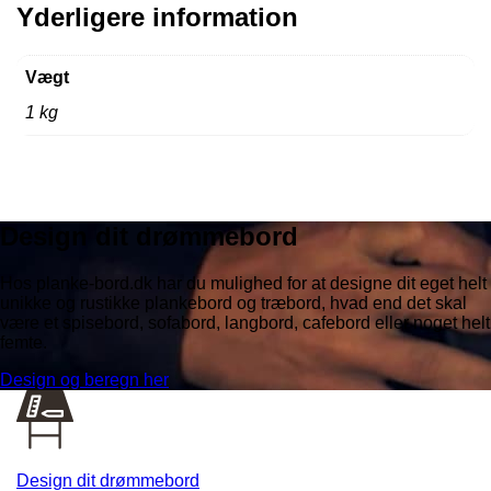
Yderligere information
Vægt
1 kg
Design dit drømmebord
Hos planke-bord.dk har du mulighed for at designe dit eget helt
unikke og rustikke plankebord og træbord, hvad end det skal
være et spisebord, sofabord, langbord, cafebord eller noget helt
femte.
Design og beregn her
Design dit drømmebord