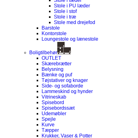
Stole i læder
Stole i PU læder
Stole i stof
Stole i træ
Stole med drejefod
Barstole
Kontorstole
Loungestole og lænestole
Boligtilbehør
OUTLET
Skærebrætter
Belysning
Bænke og puf
Tøjstativer og knager
Side- og sofaborde
Lammeskind og hynder
Vitrineskab
Spisebord
Spisebordssæt
Udemøbler
Spejle
Kurve
Tæpper
Krukker, Vaser & Potter