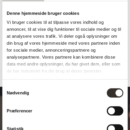
Vægt (netto):
0,3 kg
Denne hjemmeside bruger cookies
Samle info:
Samlet
Vi bruger cookies til at tilpasse vores indhold og
Sælges i pakker á:
1 stk. (pris pr. 1 stk.)
annoncer, til at vise dig funktioner til sociale medier og til
at analysere vores trafik. Vi deler også oplysninger om
Antal kolli:
1 kolli
din brug af vores hjemmeside med vores partnere inden
Vejl. pris (DKK):
100
for sociale medier, annonceringspartnere og
analysepartnere. Vores partnere kan kombinere disse
data med andre oplysninger, du har givet dem, eller som
de har indsamlet fra din brug af deres tjenester.
Samtykkevalg
Nødvendig
Præferencer
Design dit drømmebord
Statistik