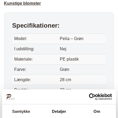
Kunstige blomster
Specifikationer:
Model:
Pelia – Grøn
I udstilling:
Nej
Materiale:
PE plastik
Farve:
Grøn
Længde:
28 cm
Bredde:
28 cm
Højde:
14 cm
Vægt (brutto):
0,4 kg
Samtykke
Detaljer
Om