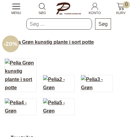
0
MENU
SØG
KONTO
KURV
Søg
efter:
-
20%