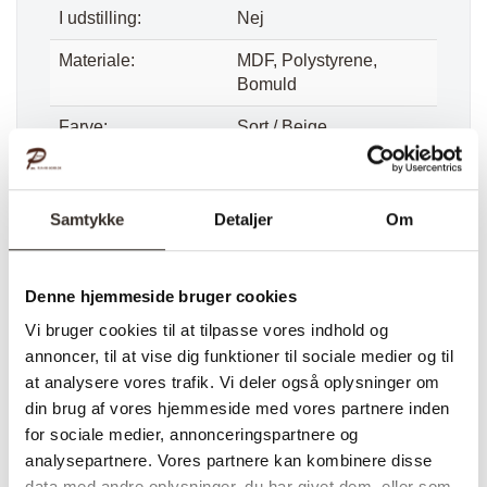
I udstilling:
Nej
Materiale:
MDF, Polystyrene,
Bomuld
Farve:
Sort / Beige
Længde:
4 cm
Bredde:
60 cm
Samtykke
Detaljer
Om
Højde:
90 cm
Denne hjemmeside bruger cookies
Vægt (brutto):
3,4 kg
Vi bruger cookies til at tilpasse vores indhold og
Vægt (netto):
2,5 kg
annoncer, til at vise dig funktioner til sociale medier og til
Samle info:
Samlet
at analysere vores trafik. Vi deler også oplysninger om
din brug af vores hjemmeside med vores partnere inden
Sælges i pakker á:
1 stk. (pris pr. 1 stk.)
for sociale medier, annonceringspartnere og
analysepartnere. Vores partnere kan kombinere disse
Antal kolli:
1 kolli
data med andre oplysninger, du har givet dem, eller som