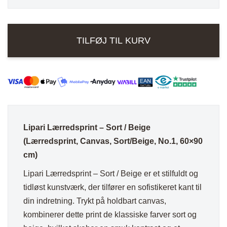
Lærredsprint
var:
er:
-
740,00 kr..
531,00 kr..
Sort
TILFØJ TIL KURV
/
Beige
antal
Lipari Lærredsprint – Sort / Beige
(Lærredsprint, Canvas, Sort/Beige, No.1, 60×90
cm)
Lipari Lærredsprint – Sort / Beige er et stilfuldt og
tidløst kunstværk, der tilfører en sofistikeret kant til
din indretning. Trykt på holdbart canvas,
kombinerer dette print de klassiske farver sort og