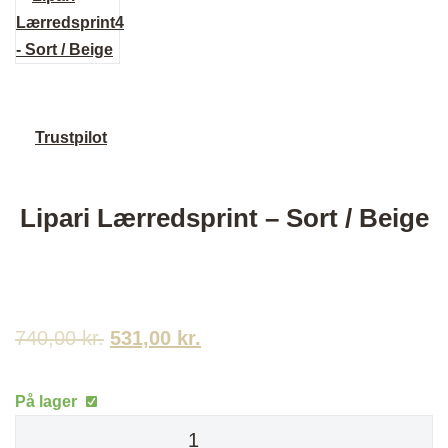
Trustpilot
Lipari Lærredsprint – Sort / Beige
740,00
kr.
Den
531,00
kr.
Den
oprindelige
aktuelle
På lager
pris
pris
Lipari