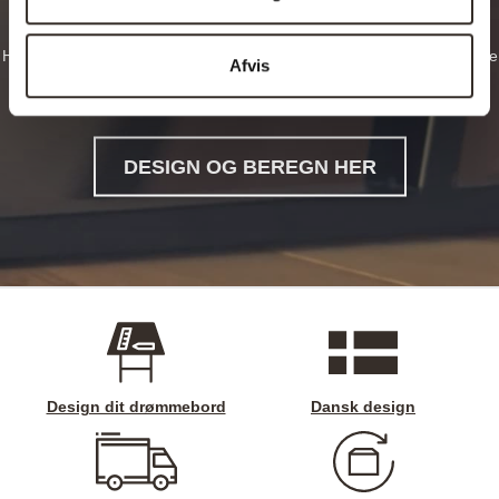
Hos planke-bord.dk har du mulighed for at designe dit eget helt unikke
Afvis
og rustikke plankebord og træbord, hvad end det skal være et
spisebord, sofabord, langbord, cafebord eller noget helt femte.
DESIGN OG BEREGN HER
Design dit drømmebord
Dansk design