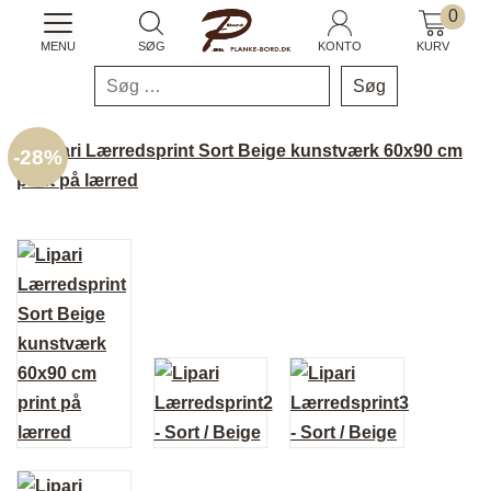
0
MENU
SØG
KONTO
KURV
Søg
efter:
-
28%