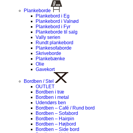
Plankeborde
Plankebord i Eg
Plankebord i Valnød
Plankebord i Fyr
Plankeborde til salg
Vally serien
Rundt plankebord
Plankesofaborde
Skriveborde
Plankebænke
Olie
Gavekort
Bordben / Stel
OUTLET
Bordben i træ
Bordben i metal
Udendørs ben
Bordben – Café / Rund bord
Bordben – Sofabord
Bordben – Hairpin
Bordben – Højbord
Bordben – Side bord