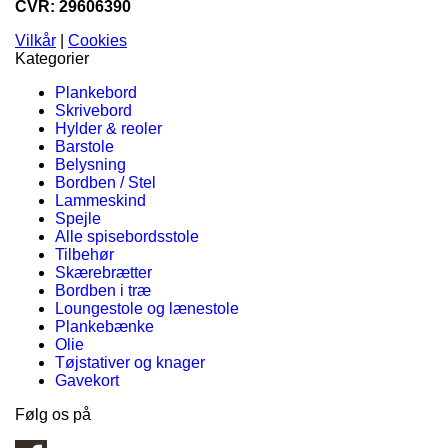
CVR: 29606390
Vilkår
|
Cookies
Kategorier
Plankebord
Skrivebord
Hylder & reoler
Barstole
Belysning
Bordben / Stel
Lammeskind
Spejle
Alle spisebordsstole
Tilbehør
Skærebrætter
Bordben i træ
Loungestole og lænestole
Plankebænke
Olie
Tøjstativer og knager
Gavekort
Følg os på