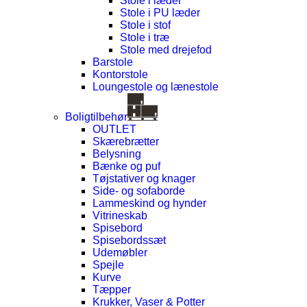
Stole i læder
Stole i PU læder
Stole i stof
Stole i træ
Stole med drejefod
Barstole
Kontorstole
Loungestole og lænestole
Boligtilbehør
OUTLET
Skærebrætter
Belysning
Bænke og puf
Tøjstativer og knager
Side- og sofaborde
Lammeskind og hynder
Vitrineskab
Spisebord
Spisebordssæt
Udemøbler
Spejle
Kurve
Tæpper
Krukker, Vaser & Potter