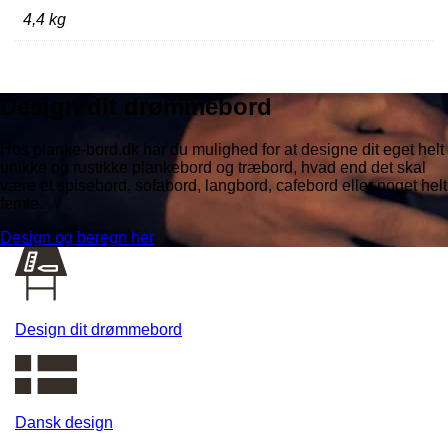
4,4 kg
Design dit drømmebord
Hos planke-bord.dk har du mulighed for at designe dit eget helt
unikke og rustikke plankebord og træbord, hvad end det skal
være et spisebord, sofabord, langbord, cafebord eller noget helt
femte.
Design og beregn her
Design dit drømmebord
Dansk design