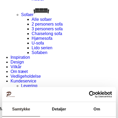
Sofaer
Alle sofaer
2 personers sofa
3 personers sofa
Chaiselong sofa
Hjørnesofa
U-sofa
Lido serien
Sofaben
Inspiration
Design
Vilkår
Om træet
Vedligeholdelse
Kundeservice
Levering
Returnering
Reklamation
Kontakt
Samtykke
Detaljer
Om
Menu