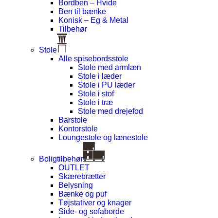
Bordben – Hvide
Ben til bænke
Konisk – Eg & Metal
Tilbehør
Stole
Alle spisebordsstole
Stole med armlæn
Stole i læder
Stole i PU læder
Stole i stof
Stole i træ
Stole med drejefod
Barstole
Kontorstole
Loungestole og lænestole
Boligtilbehør
OUTLET
Skærebrætter
Belysning
Bænke og puf
Tøjstativer og knager
Side- og sofaborde