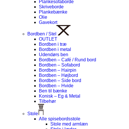
Plankesofaborde
Skriveborde
Plankebænke
Olie
Gavekort
Bordben / Stel
OUTLET
Bordben i træ
Bordben i metal
Udendørs ben
Bordben – Café / Rund bord
Bordben – Sofabord
Bordben – Hairpin
Bordben – Højbord
Bordben – Side bord
Bordben – Hvide
Ben til bænke
Konisk – Eg & Metal
Tilbehør
Stole
Alle spisebordsstole
Stole med armlæn