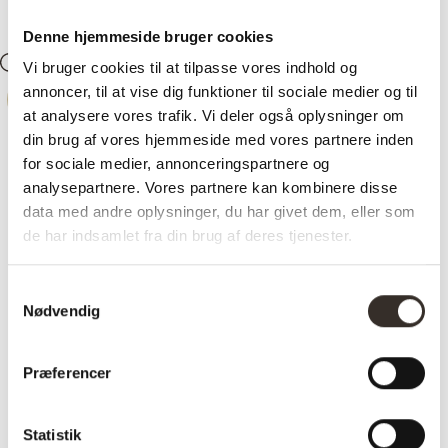
Denne hjemmeside bruger cookies
Vi bruger cookies til at tilpasse vores indhold og
Søg
Konto
0
Kurv
annoncer, til at vise dig funktioner til sociale medier og til
-
32%
at analysere vores trafik. Vi deler også oplysninger om
din brug af vores hjemmeside med vores partnere inden
for sociale medier, annonceringspartnere og
analysepartnere. Vores partnere kan kombinere disse
data med andre oplysninger, du har givet dem, eller som
de har indsamlet fra din brug af deres tjenester.
Samtykkevalg
Nødvendig
Præferencer
Statistik