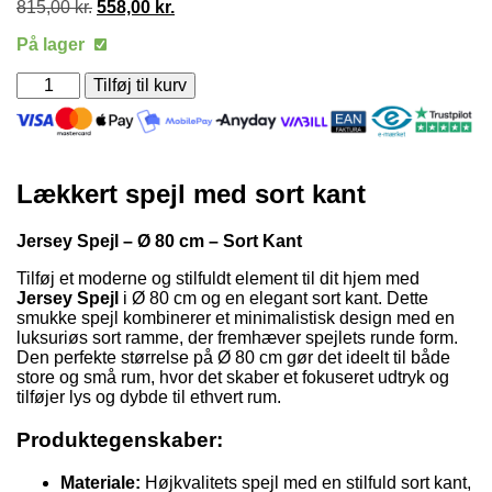
815,00
kr.
Den
558,00
kr.
Den
oprindelige
aktuelle
På lager
pris
pris
var:
er:
Jersey
Tilføj til kurv
815,00 kr..
558,00 kr..
spejl
-
Ø
80
cm
Lækkert spejl med sort kant
-
Sort
kant
Jersey Spejl – Ø 80 cm – Sort Kant
antal
Tilføj et moderne og stilfuldt element til dit hjem med
Jersey Spejl
i Ø 80 cm og en elegant sort kant. Dette
smukke spejl kombinerer et minimalistisk design med en
luksuriøs sort ramme, der fremhæver spejlets runde form.
Den perfekte størrelse på Ø 80 cm gør det ideelt til både
store og små rum, hvor det skaber et fokuseret udtryk og
tilføjer lys og dybde til ethvert rum.
Produktegenskaber:
Materiale:
Højkvalitets spejl med en stilfuld sort kant,