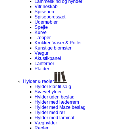
Lammeskind og hynder
Vitrineskab
Spisebord
Spisebordssæt
Udemøbler
Spejle
Kurve
Tæpper
Krukker, Vaser & Potter
Kunstige blomster
Vægur
Akustikpanel
Lanterner
Plaider
Hylder & reoler
Hylder klar til salg
Svævehylder
Hylder uden beslag
Hylder med læderrem
Hylder med Maze beslag
Hylder med rør
Hylder med laminat
Væghylder
Reoler