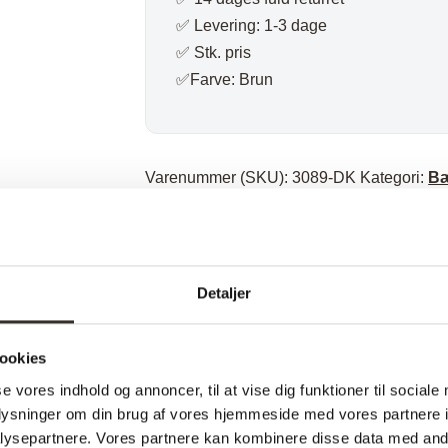
✅ Levering: 1-3 dage
✅ Stk. pris
✅Farve: Brun
Varenummer (SKU):
3089-DK
Kategori:
Bæ
Specifikationer:
Detaljer
Model:
I udstilling:
ookies
se vores indhold og annoncer, til at vise dig funktioner til sociale
Materiale:
oplysninger om din brug af vores hjemmeside med vores partnere i
Farve:
ysepartnere. Vores partnere kan kombinere disse data med andr