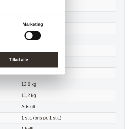
HN1237
48 cm
Marketing
38 cm
98 cm
40 cm
Tillad alle
97 cm
48 cm
12,6 kg
11,2 kg
Adskilt
1 stk. (pris pr. 1 stk.)