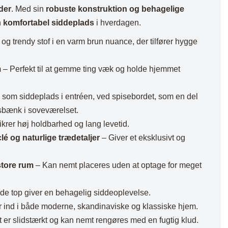
der
. Med sin
robuste konstruktion og behagelige
n
komfortabel siddeplads
i hverdagen.
 og trendy stof i en varm brun nuance, der tilfører hygge
m
– Perfekt til at gemme ting væk og holde hjemmet
som siddeplads i entréen, ved spisebordet, som en del
sbænk i soveværelset.
krer høj holdbarhed og lang levetid.
é og naturlige trædetaljer
– Giver et eksklusivt og
store rum
– Kan nemt placeres uden at optage for meget
de top giver en behagelig siddeoplevelse.
 ind i både moderne, skandinaviske og klassiske hjem.
t er slidstærkt og kan nemt rengøres med en fugtig klud.