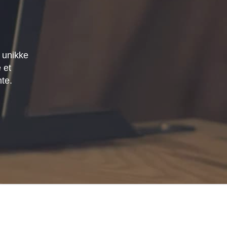
 unikke
 et
mte.