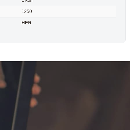
1 kolli
1250
HER