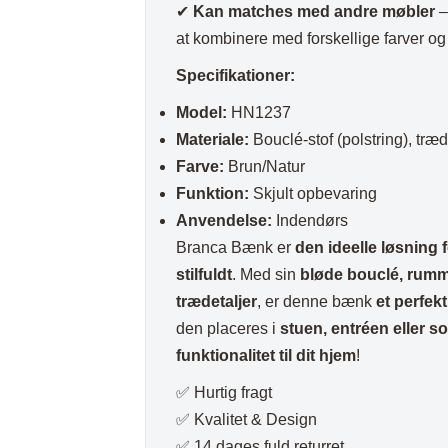
✔
Kan matches med andre møbler
–
at kombinere med forskellige farver og
Specifikationer:
Model:
HN1237
Materiale:
Bouclé-stof (polstring), træd
Farve:
Brun/Natur
Funktion:
Skjult opbevaring
Anvendelse:
Indendørs
Branca Bænk er
den ideelle løsning 
stilfuldt
. Med sin
bløde bouclé, rumm
trædetaljer
, er denne bænk
et perfek
den placeres i
stuen, entréen eller s
funktionalitet til dit hjem
!
✅ Hurtig fragt
✅ Kvalitet & Design
✅ 14 dages fuld returret