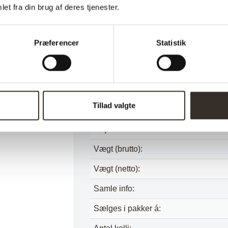
et fra din brug af deres tjenester.
Farvekode:
Sæde højde:
Præferencer
Statistik
Sæde dybde:
Sæde bredde:
Længde:
Tillad valgte
Bredde:
Højde:
Vægt (brutto):
Vægt (netto):
Samle info:
Sælges i pakker á: