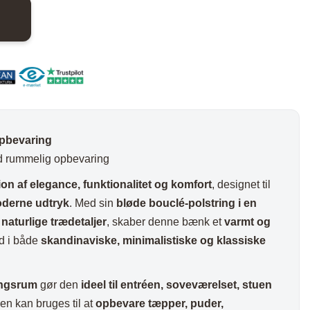
nder
Hylder med laminat
Væghylder
Reoler
pbevaring
ed rummelig opbevaring
on af elegance, funktionalitet og komfort
, designet til
otter
moderne udtryk
. Med sin
bløde bouclé-polstring i en
aturlige trædetaljer
, skaber denne bænk et
varmt og
nd i både
skandinaviske, minimalistiske og klassiske
ingsrum
gør den
ideel til entréen, soveværelset, stuen
den kan bruges til at
opbevare tæpper, puder,