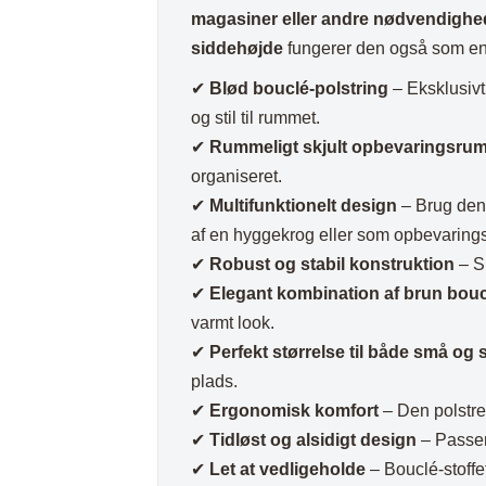
Plaider
magasiner eller andre nødvendighe
siddehøjde
fungerer den også som e
✔
Blød bouclé-polstring
– Eksklusivt
og stil til rummet.
✔
Rummeligt skjult opbevaringsru
organiseret.
✔
Multifunktionelt design
– Brug den 
af en hyggekrog eller som opbevaring
✔
Robust og stabil konstruktion
– Si
✔
Elegant kombination af brun boucl
varmt look.
✔
Perfekt størrelse til både små og 
plads.
✔
Ergonomisk komfort
– Den polstre
✔
Tidløst og alsidigt design
– Passer
✔
Let at vedligeholde
– Bouclé-stoffe