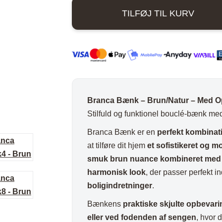
Brun
ord
Stole i træ
Lammeskind og hy
TILFØJ TIL KURV
antal
n
Stole med
Vitrineskab
rd
drejefod
Spisebord
bord
Spisebordssæt
Udemøbler
Spejle
Branca Bænk – Brun/Natur – Med O
etal
Kurve
Stilfuld og funktionel bouclé-bænk m
Tæpper
Branca Bænk er en
perfekt kombinati
Krukker, Vaser & P
at tilføre dit hjem
et sofistikeret og 
Kunstige blomster
smuk brun nuance kombineret med n
harmonisk look
, der passer perfekt i
Vægur
boligindretninger
.
Akustikpanel
Bænkens
praktiske skjulte opbevar
Lanterner
eller ved fodenden af sengen
, hvor 