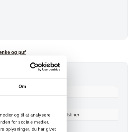
nke og puf
Om
Branca Bænk – Brun
Nej
 medier og til at analysere
Polyester, Skum, Krydsfiner
nden for sociale medier,
Brun
e oplysninger, du har givet