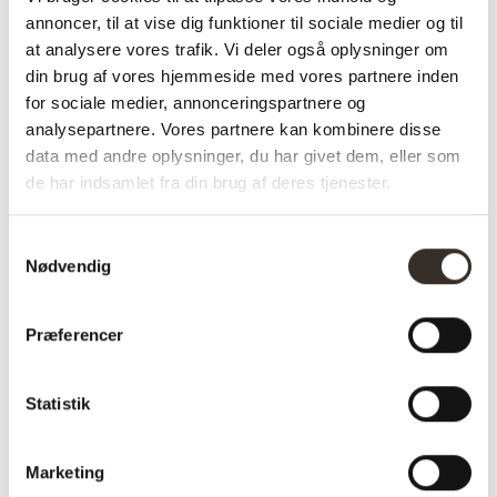
✅ Levering: 1-3 dage
annoncer, til at vise dig funktioner til sociale medier og til
✅ Stk. pris
at analysere vores trafik. Vi deler også oplysninger om
✅Farve: Sand / Natur
din brug af vores hjemmeside med vores partnere inden
for sociale medier, annonceringspartnere og
analysepartnere. Vores partnere kan kombinere disse
data med andre oplysninger, du har givet dem, eller som
Varenummer (SKU):
3619-DK
Kategori:
Udemøbler
de har indsamlet fra din brug af deres tjenester.
Samtykkevalg
Specifikationer:
Nødvendig
Model:
Abela Loungesæt – Sand
Præferencer
/ Natur
I udstilling:
Nej
Statistik
Materiale:
Nonwood (PE),
Aluminium, Polyester
Marketing