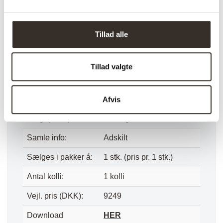
Farve:
Sand / Natur
Sæde højde:
42 cm
Tillad alle
Længde:
74/143/109 cm
Bredde:
76/76/56 cm
Tillad valgte
Højde:
69/69/42 cm
Vægt (brutto):
43,5 kg
Afvis
Vægt (netto):
35,8 kg
Samle info:
Adskilt
Sælges i pakker á:
1 stk. (pris pr. 1 stk.)
Antal kolli:
1 kolli
Vejl. pris (DKK):
9249
Download
HER