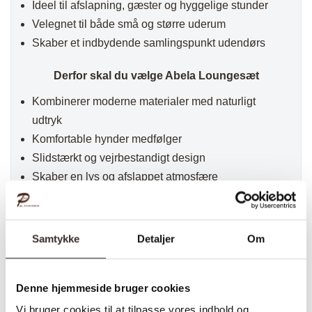
Ideel til afslapning, gæster og hyggelige stunder
Velegnet til både små og større uderum
Skaber et indbydende samlingspunkt udendørs
Derfor skal du vælge Abela Loungesæt
Kombinerer moderne materialer med naturligt
udtryk
Komfortable hynder medfølger
Slidstærkt og vejrbestandigt design
Skaber en lys og afslappet atmosfære
Abela Loungesæt er det oplagte valg til dig, der
ønsker et stilfuldt og komfortabelt loungesæt med
et naturligt look og høj funktionalitet.
Samtykke
Detaljer
Om
✅ Hurtig fragt
✅ Kvalitet & Design
Denne hjemmeside bruger cookies
✅ 14 dages fuld returret
Vi bruger cookies til at tilpasse vores indhold og