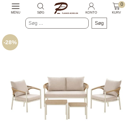
0
MENU
SØG
KONTO
KURV
Søg
efter:
-
28%