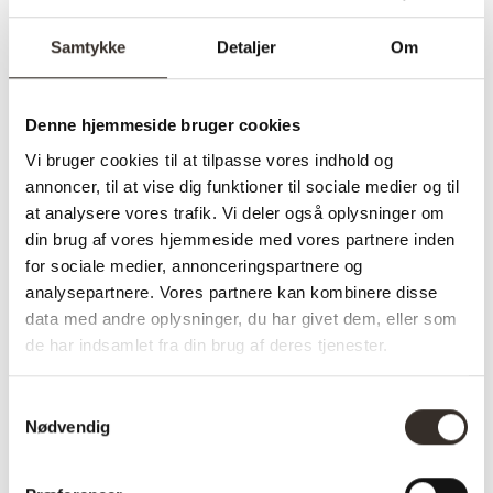
Samtykke
Detaljer
Om
Specifikationer:
Model:
Athens og Agustin Spisebordssæt –
Denne hjemmeside bruger cookies
Hvid / Mørkebrun / Smoked
Vi bruger cookies til at tilpasse vores indhold og
I
Nej
annoncer, til at vise dig funktioner til sociale medier og til
udstilling:
at analysere vores trafik. Vi deler også oplysninger om
din brug af vores hjemmeside med vores partnere inden
Materiale:
Keramik, MDF, Decorpapir, Egetræ
for sociale medier, annonceringspartnere og
analysepartnere. Vores partnere kan kombinere disse
Farve:
Hvid / Mørkebrun / Smoked
data med andre oplysninger, du har givet dem, eller som
Længde:
57/120 cm
de har indsamlet fra din brug af deres tjenester.
Bredde:
57/120 cm
Samtykkevalg
Højde:
76/78 cm
Nødvendig
Vægt
92,4 kg
(brutto):