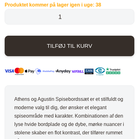
Produktet kommer på lager igen i uge:
38
pris
pris
Athens
og
var:
er:
Agustin
10.299,00 kr..
8.478,00 kr..
Spisebordssæt
TILFØJ TIL KURV
-
Hvid
/
Mørkebrun
/
Smoked
antal
Athens og Agustin Spisebordssæt er et stilfuldt og
moderne valg til dig, der ønsker et elegant
spiseområde med karakter. Kombinationen af den
lyse hvide bordplade og de dybe, mørke nuancer i
stolene skaber en flot kontrast, der tilfører rummet