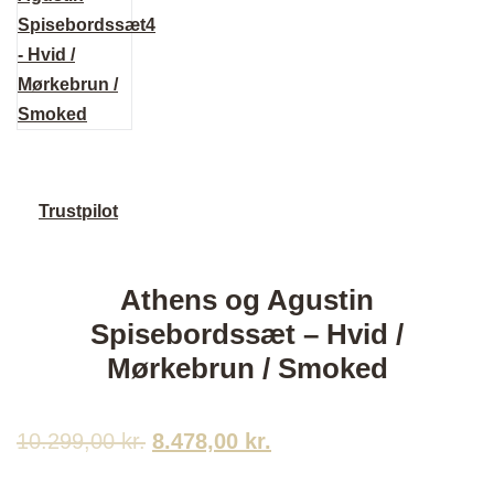
Trustpilot
Athens og Agustin
Spisebordssæt – Hvid /
Mørkebrun / Smoked
10.299,00
kr.
Den
8.478,00
kr.
Den
oprindelige
aktuelle