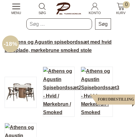
0
MENU
SØG
KONTO
KURV
Søg
efter:
-
18%
FORUDBESTILLING