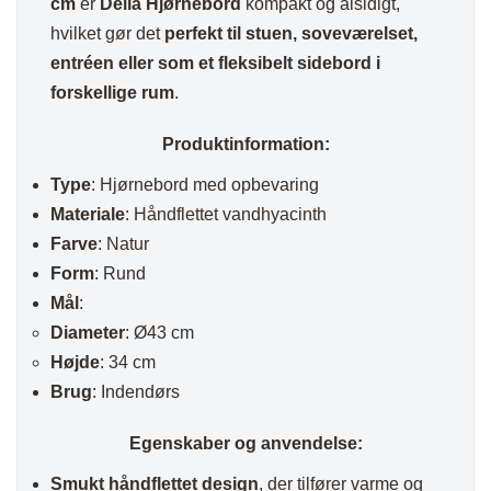
cm
er
Delia Hjørnebord
kompakt og alsidigt,
hvilket gør det
perfekt til stuen, soveværelset,
entréen eller som et fleksibelt sidebord i
forskellige rum
.
Produktinformation:
Type
: Hjørnebord med opbevaring
Materiale
: Håndflettet vandhyacinth
Farve
: Natur
Form
: Rund
Mål
:
Diameter
: Ø43 cm
Højde
: 34 cm
Brug
: Indendørs
Egenskaber og anvendelse:
Smukt håndflettet design
, der tilfører varme og