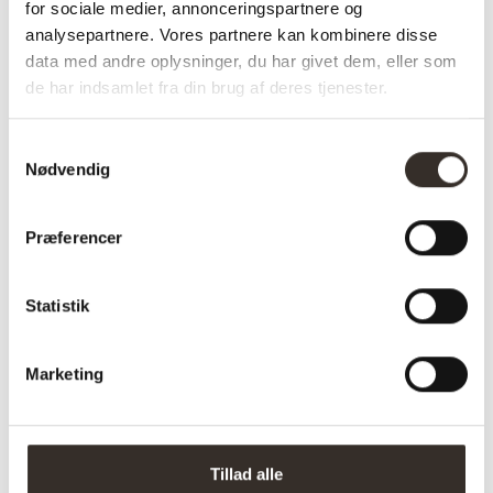
✅Farve: Natur
for sociale medier, annonceringspartnere og
analysepartnere. Vores partnere kan kombinere disse
data med andre oplysninger, du har givet dem, eller som
de har indsamlet fra din brug af deres tjenester.
Varenummer (SKU):
2709-DK
Kategori:
Side- og
sofaborde
Samtykkevalg
Nødvendig
Specifikationer:
Præferencer
Model:
Delia Hjørnebord – Natur
Statistik
I udstilling:
Nej
Marketing
Materiale:
Vandhyacint
Farve:
Natur
Længde:
43 cm
Tillad alle