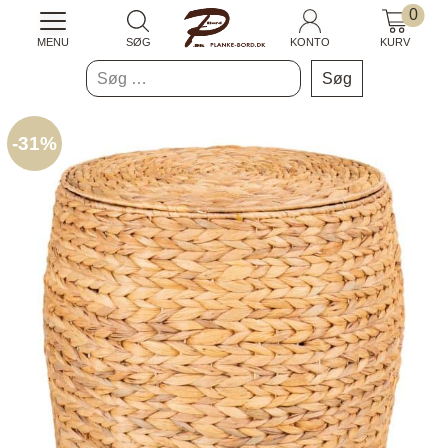
0
MENU
SØG
KONTO
KURV
Søg
efter:
-
31%