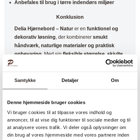
Anbefales til brug i tørre indendørs miljøer
Konklusion
Delia Hjørnebord – Natur
er en
funktionel og
dekorativ løsning
, der kombinerer
smukt
håndværk, naturlige materialer og praktisk
opbevaring
. Med sin
fleksible størrelse, skjulte
opbevaringsfunktion og varme æstetik
, er dette
hjørnebord
det perfekte valg for dig, der ønsker
en kombination af stil og funktionalitet i dit
Samtykke
Detaljer
Om
hjem
.
✅ Hurtig fragt
Denne hjemmeside bruger cookies
✅ Kvalitet & Design
Vi bruger cookies til at tilpasse vores indhold og
✅ 14 dages fuld returret
annoncer, til at vise dig funktioner til sociale medier og til
✅ Levering: 1-3 dage
at analysere vores trafik. Vi deler også oplysninger om
✅ Stk. pris
din brug af vores hjemmeside med vores partnere inden