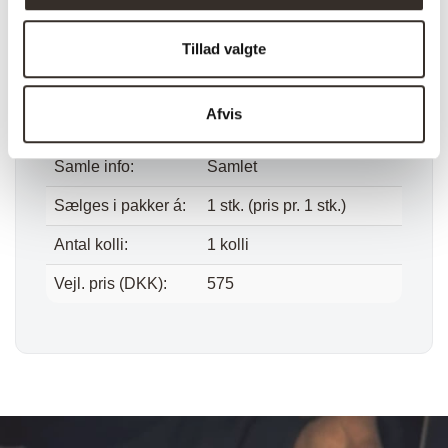
Bredde:
43 cm
Tillad valgte
Højde:
34 cm
Vægt (brutto):
2,9 kg
Afvis
Vægt (netto):
1,9 kg
Samle info:
Samlet
Sælges i pakker á:
1 stk. (pris pr. 1 stk.)
Antal kolli:
1 kolli
Vejl. pris (DKK):
575