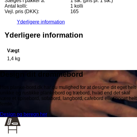
Sælges i pakker á:
1 stk. (pris pr. 1 stk.)
Antal kolli:
1 kolli
Vejl. pris (DKK):
165
Yderligere information
Yderligere information
Vægt
1,4 kg
Design dit drømmebord
Hos planke-bord.dk har du mulighed for at designe dit eget helt
unikke og rustikke plankebord og træbord, hvad end det skal
være et spisebord, sofabord, langbord, cafebord eller noget helt
femte.
Design og beregn her