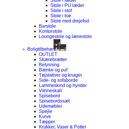
Stole i læder
Stole i PU læder
Stole i stof
Stole i træ
Stole med drejefod
Barstole
Kontorstole
Loungestole og lænestole
Boligtilbehør
OUTLET
Skærebrætter
Belysning
Bænke og puf
Tøjstativer og knager
Side- og sofaborde
Lammeskind og hynder
Vitrineskab
Spisebord
Spisebordssæt
Udemøbler
Spejle
Kurve
Tæpper
Krukker, Vaser & Potter