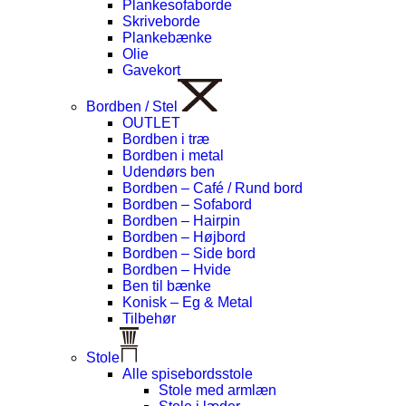
Plankesofaborde
Skriveborde
Plankebænke
Olie
Gavekort
Bordben / Stel
OUTLET
Bordben i træ
Bordben i metal
Udendørs ben
Bordben – Café / Rund bord
Bordben – Sofabord
Bordben – Hairpin
Bordben – Højbord
Bordben – Side bord
Bordben – Hvide
Ben til bænke
Konisk – Eg & Metal
Tilbehør
Stole
Alle spisebordsstole
Stole med armlæn