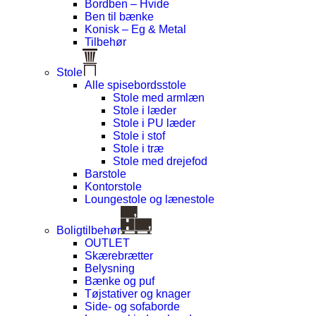
Bordben – Hvide
Ben til bænke
Konisk – Eg & Metal
Tilbehør
Stole
Alle spisebordsstole
Stole med armlæn
Stole i læder
Stole i PU læder
Stole i stof
Stole i træ
Stole med drejefod
Barstole
Kontorstole
Loungestole og lænestole
Boligtilbehør
OUTLET
Skærebrætter
Belysning
Bænke og puf
Tøjstativer og knager
Side- og sofaborde