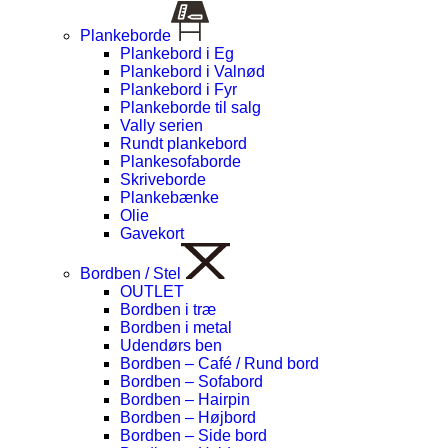
Plankeborde
Plankebord i Eg
Plankebord i Valnød
Plankebord i Fyr
Plankeborde til salg
Vally serien
Rundt plankebord
Plankesofaborde
Skriveborde
Plankebænke
Olie
Gavekort
Bordben / Stel
OUTLET
Bordben i træ
Bordben i metal
Udendørs ben
Bordben – Café / Rund bord
Bordben – Sofabord
Bordben – Hairpin
Bordben – Højbord
Bordben – Side bord