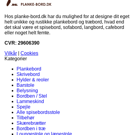
Hos planke-bord.dk har du mulighed for at designe dit eget
helt unikke og rustikke plankebord og træbord, hvad end
det skal være et spisebord, sofabord, langbord, cafebord
eller noget helt femte.
CVR: 29606390
Vilkår
|
Cookies
Kategorier
Plankebord
Skrivebord
Hylder & reoler
Barstole
Belysning
Bordben / Stel
Lammeskind
Spejle
Alle spisebordsstole
Tilbehør
Skærebrætter
Bordben i træ
Loungestole og lænestole