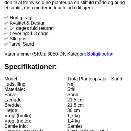
den til at fremvise dine planter på en stilfuld måde og bring
et subtilt, men moderne touch ind i dit hjem.
✅ Hurtig fragt
✅ Kvalitet & Design
✅ 14 dages fuld returret
✅ Levering: 1-3 dage
✅ Stk. pris
✅Farve: Sand
Varenummer (SKU):
3050-DK
Kategori:
Boligtilbehør
Specifikationer:
Model:
Trofa Planteopsats – Sand
I udstilling:
Nej
Materiale:
Stål
Farve:
Sand
Længde:
21,5 cm
Bredde:
21,5 cm
Højde:
36 cm
Vægt (brutto):
1,7 kg
Vægt (netto):
1,4 kg
Samle info:
Samlet