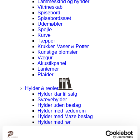
Lammeskind og hynder
Vitrineskab
Spisebord
Spisebordssæt
Udemøbler
Spejle
Kurve
Tæpper
Krukker, Vaser & Potter
Kunstige blomster
Vægur
Akustikpanel
Lanterner
Plaider
Hylder & reoler
Hylder klar til salg
Svævehylder
Hylder uden beslag
Hylder med læderrem
Hylder med Maze beslag
Hylder med rør
Hylder med laminat
Væghylder
Reoler