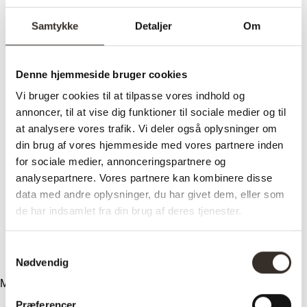
Samtykke
Detaljer
Om
Sofaer
Alle sofaer
2 personers sofa
Denne hjemmeside bruger cookies
3 personers sofa
Chaiselong sofa
Vi bruger cookies til at tilpasse vores indhold og
Hjørnesofa
U-sofa
annoncer, til at vise dig funktioner til sociale medier og til
Lido serien
at analysere vores trafik. Vi deler også oplysninger om
Sofaben
din brug af vores hjemmeside med vores partnere inden
Inspiration
Design
for sociale medier, annonceringspartnere og
Vilkår
analysepartnere. Vores partnere kan kombinere disse
Om træet
data med andre oplysninger, du har givet dem, eller som
Vedligeholdelse
Kundeservice
de har indsamlet fra din brug af deres tjenester.
Levering
Returnering
Reklamation
Samtykkevalg
Kontakt
Nødvendig
Menu
Præferencer